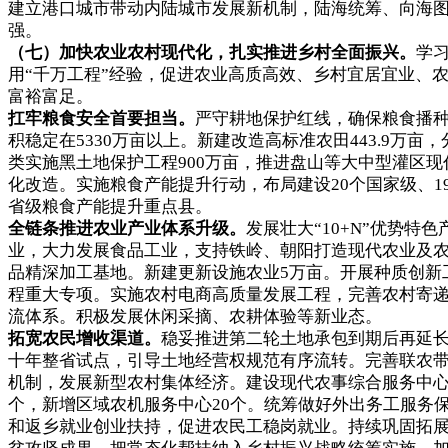
建立港口城市带动内陆城市发展新机制，陆海统筹、向海
强。
（七）加快农业农村现代化，扎实推进乡村全面振兴。
学
用“千万工程”经验，促进农业高质高效、乡村宜居宜业、
富裕富足。
扛牢粮食安全首要担当。
严守耕地保护红线，确保粮食播
积稳定在5330万亩以上。新建改造高标准农田443.9万亩，
类实施黑土地保护工程900万亩，推进盘山等大中型灌区现
化改造。实施粮食产能提升行动，布局建设20个国家级、1
省级粮食产能提升重点县。
全链条推进农业产业体系升级。
发展壮大“10+N”优势特色
业，大力发展食品工业，支持铁岭、朝阳打造现代农业及
品精深加工基地。新建更新设施农业5万亩。开展种质创新
程重大专项。实施农村电商高质量发展工程，完善农村寄
流体系。积极发展休闲采摘、农耕体验等新业态。
拓宽农民增收渠道。
稳妥推进第二轮土地承包到期后再延
十年整省试点，引导土地经营权规范有序流转。完善联农
机制，发展新型农村集体经济。建设现代农事综合服务中心
个，新增区域农机服务中心20个。统筹做好外出务工服务
和返乡就业创业扶持，促进农民工稳岗就业。持续巩固拓