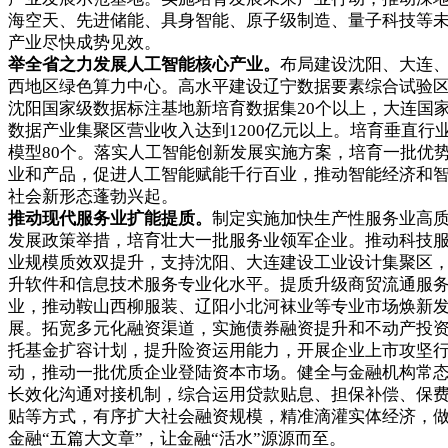
海空天、先进储能、具身智能、原子级制造、量子科技等
产业尽快成势见效。
举全省之力发展人工智能核心产业。
布局建设沈阳、大连
西地区绿色算力中心。高水平建设辽宁数据要素综合试验
沈阳国家级数据标注基地新培育数据集20个以上，大连国
数据产业集聚区营业收入达到1200亿元以上。培育垂直行
模型80个。落实人工智能创新发展实施方案，培育一批优
业和产品，促进人工智能赋能千行百业，推动智能经济和
社会新形态蓬勃兴起。
推动现代服务业扩能提质。
制定实施加快生产性服务业高
发展政策举措，培育壮大一批服务业领军企业。推动科技
业规模质效双提升，支持沈阳、大连建设工业设计集聚区
升软件和信息技术服务专业化水平。提质升级商贸流通服
业，推动鞍山西柳服装、辽阳小北河袜业等专业市场焕新
展。拓宽多元化融资渠道，实施债券融资提升和不动产投
托基金扩容计划，提升险资运用能力，开展企业上市攻坚
动，推动一批优质企业登陆资本市场。健全与金融机构常
长效化沟通对接机制，综合运用贷款贴息、担保补偿、保
贴等方式，有序扩大社会融资规模，精准滴灌实体经济，
金融“五篇大文章”，让金融“活水”源源而至。