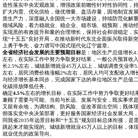
造性落实中央宏观政策，增强政策前瞻性针对性协同性，
扩大内需、优化供给，做优增量、盘活存量，因地制宜发
质生产力，深度融入全国统一大市场建设，持续防范化解
领域风险，着力稳就业、稳企业、稳市场、稳预期，推动
实现质的有效提升和量的合理增长，保持社会和谐稳定，
现“十五五”良好开局，在推动新时代东北全面振兴取得新
上勇于争先，奋力谱写中国式现代化辽宁篇章。
全省经济社会发展的主要预期目标
是：地区生产总值增长4.
左右，在实际工作中努力争取更好结果，一般公共预算收
长2.5%左右，城镇新增就业45万人以上，城镇调查失业率5.
左右，居民消费价格涨幅2%左右，居民人均可支配收入增
与经济增长基本同步，完成国家下达的单位地区生产总值
化碳排放降低任务。
确定
4.5%
左右的增长目标，在实际工作中努力争取更好结
兼顾了需要与可能、当前与长远、发展与安全，既实事求
又留有余地，为调结构、防风险、促改革留出空间；既体
彻落实党中央决策部署，更好服务国家经济社会发展大局
同我省2035年远景目标和“十五五”规划目标总体衔接，是
跳起来才能实现的。城镇新增就业45万人以上的目标，体
就业优先的政策导向。