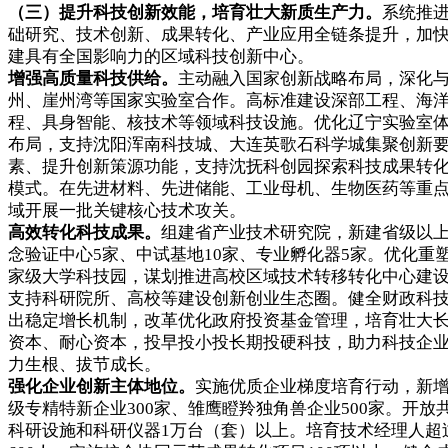
（三）提升科技创新效能，培育壮大新质生产力。
系统推
础研究、技术创新、成果转化、产业应用全链条提升，加
建具有全国影响力的区域科技创新中心。
增强高质量科技供给。
主动融入国家创新战略布局，深化
州、崖州湾等国家实验室合作。高标准建设深部工程、海
程、具身智能、核技术等领域科技设施。优化辽宁实验室
布局，支持沈阳浑南科技城、大连英歌石科学城集聚创新
素、提升创新策源功能，支持沈抚科创园探索科技成果转
模式。在先进材料、先进储能、工业母机、生物医药等重
域开展一批关键核心技术攻关。
高效转化科技成果。
组建省产业技术研究院，新建省级以
念验证中心5家、中试基地10家、专业孵化器5家。优化重
家级大学科技园，谋划推进高校区域技术转移转化中心建
支持科研院所、高校等建设创新创业生态圈。健全财政科
出稳定增长机制，改革优化政府投资基金管理，培育壮大
资本、耐心资本，投早投小投长期投硬科技，助力科技企
力生根、拔节成长。
强化企业创新主体地位。
实施优质企业梯度培育行动，新
级专精特新企业300家、雏鹰瞪羚独角兽企业500家。开放
科研设施和科研仪器1万台（套）以上。培育技术经理人超