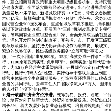
件，建立招商引资政策和重大项目提级报备机制。支持民
济健康发展。全面落实民营经济促进法，出台促进民营经
质量发展27条举措。新增减税降费59.3亿元，降低交通物
本65亿元。超额完成清理拖欠企业账款年度任务。承办202
国民营企业500强发布会。重点领域改革有序推进。持续推
省以下财政体制改革。开展国企“三能”机制改革攻坚专项
动，省属国有企业重组整合至11家。全面开展成品油智慧
管。深化开发区体制机制改革，完善省、市、开发区三级
改革政策体系。坚持把优化营商环境作为最重要、最现实
紧迫的战略任务。推出省级政务服务“立等可取”事项52
项、“一次不用跑”事项899项。35项“高效办成一件事”上线
行，1100余项政策实现“免申即享”。创新实施“信用代证”
度，为6.6万户经营主体重塑信用。开展规范涉企行政执法
行动，推行“扫码入企”检查。实行领导干部联系企业制度
经营主体提供全生命周期服务，打造营商环境最佳口碑省
全省的共同行动。去年常住人口省际净流入4.5万人，越来
的人对辽宁投下“信任票”。
五是开放型经济全方位推进。
统筹贸易、投资、通道、平
设，培育对外开放新优势。外贸外资稳量提质。外贸出口
增长8%。着力发展外贸新业态新模式，培育跨境电商产业