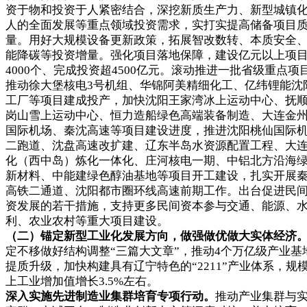
资于物和投资于人紧密结合，深挖新质生产力、新型城镇
人的全面发展等重点领域投资需求，实打实提高储备项目
量。用好大规模设备更新政策，拓展智改数转、本质安全
能降碳等投资增量。强化项目落地保障，建设亿元以上项
4000个、完成投资超4500亿元。滚动推进一批省级重点项
推动徐大堡核电3号机组、华锦阿美精细化工、亿纬锂能沈
工厂等项目建成投产，加快沈阳王家湾冰上运动中心、抚
岗山雪上运动中心、恒力造船绿色高端装备制造、大连金
国际机场、秦沈高速等项目建设进度，推进沈阳桃仙国际
二跑道、沈盘高速改扩建、辽东半岛水资源配置工程、大
化（西中岛）炼化一体化、庄河核电一期、中铝北方沿海
新材料、中能建绿色醇油基地等项目开工建设，扎实开展
高铁二通道、沈阳都市圈环线高速前期工作。出台促进民
资发展的若干措施，支持更多民间资本参与交通、能源、
利、农业农村等重大项目建设。
（二）锚定新型工业化发展方向，做强做优做大实体经济
定不移做好结构调整“三篇大文章”，推动4个万亿级产业基
提质升级，加快构建具有辽宁特色的“2211”产业体系，规
上工业增加值增长3.5%左右。
深入实施先进制造业集群培育专项行动。
推动产业集群与