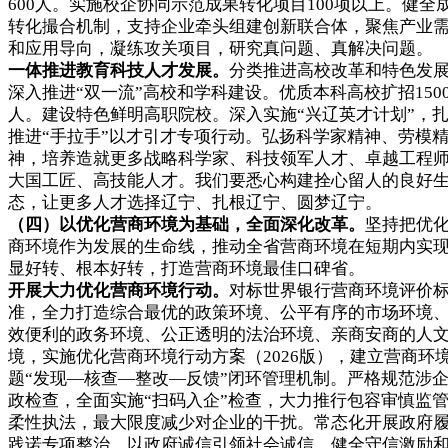
600人。实施校企协同示范成果转化项目100项以上。健全
转化撮合机制，支持企业牵头组建创新联合体，聚焦产业
和应用导向，凝练攻关项目，研究真问题、真解决问题。
一体推进教育科技人才发展。
分类推进高校改革和特色发
深入推进“双一流”高校和学科建设。优质本科高校扩招150
人。建设特色鲜明高职院校。深入实施“兴辽英才计划”，
推进“手拉手”以才引才专项行动。弘扬科学家精神、劳模
神，培养造就更多战略科学家、科技领军人才、卓越工程
大国工匠、高技能人才。我们要悉心构建拴心留人的良好
态，让更多人才选择辽宁、扎根辽宁、圆梦辽宁。
（四）以优化营商环境为基础，全面深化改革。
坚持把优
商环境作为发展的生命线，推动全省营商环境在短期内实
显好转、根本好转，打造营商环境最佳口碑省。
开展大力优化营商环境行动。
对标世界银行营商环境评价
准，全力打造综合最优的政策环境、公平有序的市场环境
效便利的政务环境、公正透明的法治环境、亲商安商的人
境，实施优化营商环境行动方案（2026版），建立营商环
题“发现—核查—整改—反馈”闭环管理机制。严格规范涉
政检查，全面实施“扫码入企”检查，大力推行包容审慎监
柔性执法，最大限度减少对企业的干扰。常态化开展政府
践诺专项整治，以政府诚信引领社会诚信，健全守信激励