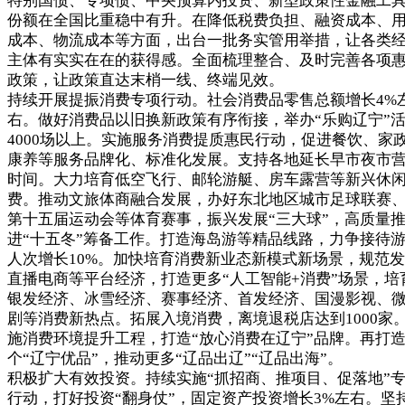
特别国债、专项债、中央预算内投资、新型政策性金融工
份额在全国比重稳中有升。在降低税费负担、融资成本、
成本、物流成本等方面，出台一批务实管用举措，让各类
主体有实实在在的获得感。全面梳理整合、及时完善各项
政策，让政策直达末梢一线、终端见效。
持续开展提振消费专项行动。社会消费品零售总额增长4%
右。做好消费品以旧换新政策有序衔接，举办“乐购辽宁”
4000场以上。实施服务消费提质惠民行动，促进餐饮、家
康养等服务品牌化、标准化发展。支持各地延长早市夜市
时间。大力培育低空飞行、邮轮游艇、房车露营等新兴休
费。推动文旅体商融合发展，办好东北地区城市足球联赛
第十五届运动会等体育赛事，振兴发展“三大球”，高质量
进“十五冬”筹备工作。打造海岛游等精品线路，力争接待
人次增长10%。加快培育消费新业态新模式新场景，规范
直播电商等平台经济，打造更多“人工智能+消费”场景，培
银发经济、冰雪经济、赛事经济、首发经济、国漫影视、
剧等消费新热点。拓展入境消费，离境退税店达到1000家
施消费环境提升工程，打造“放心消费在辽宁”品牌。再打造
个“辽宁优品”，推动更多“辽品出辽”“辽品出海”。
积极扩大有效投资。持续实施“抓招商、推项目、促落地”
行动，打好投资“翻身仗”，固定资产投资增长3%左右。坚