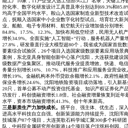
能工厂10家，11户企业入选工信部5G工厂名录，关键工序
控化率、数字化研发设计工具普及率分别达到69.3%和85.8
均高于全国平均水平。鞍山入选国家制造业新型技术改造
点，抚顺入选国家中小企业数字化转型试点。培育壮大新
业。船舶、电子专用材料、航空航天行业增加值分别增长
84.8%、17.5%、12.3%。加快布局低空经济，民用无人机
增长34.9%。全面实施“人工智能+”行动，服务机器人产量
27.8%，研发垂直行业大模型超80个，我省成为国家首批数
要素综合试验区，26个项目入选国家级数据要素应用场景
案例，东北亚具身智能创新中心落户沈阳，大连获批建设
级数据产业集聚区。推动现代服务业提质增效。快递、电
务量分别增长16%、10.7%，科技推广和应用服务业营业收
增长19%。金融机构本外币贷款余额增长2.1%，政府性融
保业务增长24.6%。沈阳地铁险资项目成功落地，引入新基
20只，首单公募不动产投资信托基金、知识产权证券化产
功发行，科创债融资增长1.8倍。社会融资增量恢复到近年
水平，资本市场融资增长41.3%、创十年来新高。
三是新质生产力加快成长。
搭平台、强主体、优生态，深
进高水平科技自立自强。创新策源能力持续提升。沈阳浑
技城落户87个项目，大连英歌石科学城汇聚300多个科研团
队，中科院金属研究所创新港14个项目落户沈抚科创园。