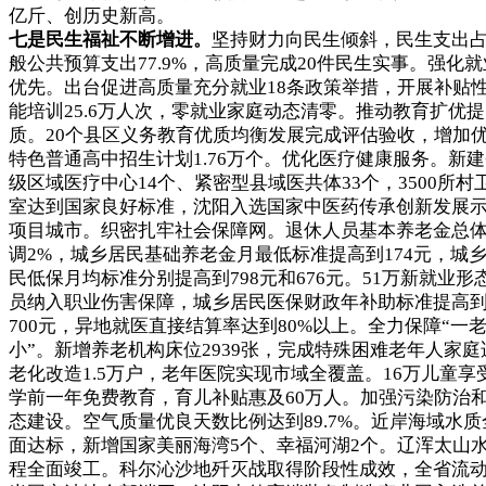
亿斤、创历史新高。
七是民生福祉不断增进。
坚持财力向民生倾斜，民生支出
般公共预算支出77.9%，高质量完成20件民生实事。强化就
优先。出台促进高质量充分就业18条政策举措，开展补贴
能培训25.6万人次，零就业家庭动态清零。推动教育扩优提
质。20个县区义务教育优质均衡发展完成评估验收，增加
特色普通高中招生计划1.76万个。优化医疗健康服务。新
级区域医疗中心14个、紧密型县域医共体33个，3500所村
室达到国家良好标准，沈阳入选国家中医药传承创新发展
项目城市。织密扎牢社会保障网。退休人员基本养老金总
调2%，城乡居民基础养老金月最低标准提高到174元，城
民低保月均标准分别提高到798元和676元。51万新就业形
员纳入职业伤害保障，城乡居民医保财政年补助标准提高
700元，异地就医直接结算率达到80%以上。全力保障“一
小”。新增养老机构床位2939张，完成特殊困难老年人家庭
老化改造1.5万户，老年医院实现市域全覆盖。16万儿童享
学前一年免费教育，育儿补贴惠及60万人。加强污染防治
态建设。空气质量优良天数比例达到89.7%。近岸海域水质
面达标，新增国家美丽海湾5个、幸福河湖2个。辽浑太山
程全面竣工。科尔沁沙地歼灭战取得阶段性成效，全省流