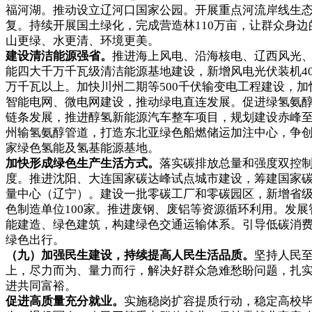
福河湖。推动设立辽河口国家公园。开展重点河流岸线生
复。持续开展国土绿化，完成营造林110万亩，让群众身边
山更绿、水更清、环境更美。
建设清洁能源强省。
推进海上风电、沿海核电、辽西风光
能四大千万千瓦级清洁能源基地建设，新增风电光伏装机40
万千瓦以上。加快川州二期等500千伏输变电工程建设，加
智能电网、微电网建设，推动绿电直连发展。促进绿氢氨
链条发展，推进醇氢新能源汽车整车项目，规划建设赤峰
州输氢氨醇管道，打造东北亚绿色船燃储运加注中心，争
家绿色氢能及氢基能源基地。
加快形成绿色生产生活方式。
落实碳排放总量和强度双控
度。推进沈阳、大连国家碳达峰试点城市建设，筹建国家
量中心（辽宁）。建设一批零碳工厂和零碳园区，新增省
色制造单位100家。推进废钢、废铝等资源循环利用。发展
能建造、绿色建筑，构建绿色交通运输体系。引导低碳消
绿色出行。
（九）加强民生建设，持续提高人民生活品质。
坚持人民
上，尽力而为、量力而行，解决好群众急难愁盼问题，扎
进共同富裕。
促进高质量充分就业。
实施稳岗扩容提质行动，稳定高校