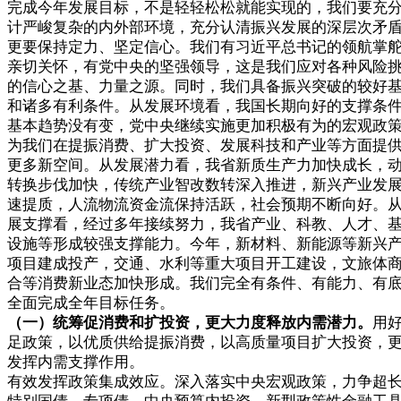
完成今年发展目标，不是轻轻松松就能实现的，我们要充
计严峻复杂的内外部环境，充分认清振兴发展的深层次矛
更要保持定力、坚定信心。我们有习近平总书记的领航掌
亲切关怀，有党中央的坚强领导，这是我们应对各种风险
的信心之基、力量之源。同时，我们具备振兴突破的较好
和诸多有利条件。从发展环境看，我国长期向好的支撑条
基本趋势没有变，党中央继续实施更加积极有为的宏观政
为我们在提振消费、扩大投资、发展科技和产业等方面提
更多新空间。从发展潜力看，我省新质生产力加快成长，
转换步伐加快，传统产业智改数转深入推进，新兴产业发
速提质，人流物流资金流保持活跃，社会预期不断向好。
展支撑看，经过多年接续努力，我省产业、科教、人才、
设施等形成较强支撑能力。今年，新材料、新能源等新兴
项目建成投产，交通、水利等重大项目开工建设，文旅体
合等消费新业态加快形成。我们完全有条件、有能力、有
全面完成全年目标任务。
（一）统筹促消费和扩投资，更大力度释放内需潜力。
用
足政策，以优质供给提振消费，以高质量项目扩大投资，
发挥内需支撑作用。
有效发挥政策集成效应。深入落实中央宏观政策，力争超