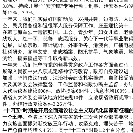
3.8%。持续开展“平安护航”专项行动，刑事、治安案件分
降12%、3.3%。
一年来，我们扎实做好国防动员、双拥共建、边海防、人
空、民兵预备役和退役军人服务保障工作。庄重迎接第十
在韩志愿军烈士遗骸归国。工会、青少年、妇女儿童、老
残疾人、红十字、慈善、志愿服务、关心下一代等事业取
进展。民族宗教、审计统计、外事侨务、港澳台、广播电
社科研究、参事文史、史志档案、防汛抗旱、气象地震、
测绘、援藏援疆等工作取得新成效。
一年来，我们把坚持党的领导贯穿政府工作各方面全过程
展深入贯彻中央八项规定精神学习教育，政府自身建设进
加强，坚持依法行政，法治社会建设扎实推进。自觉接受
大及其常委会法律监督、工作监督和省政协民主监督，办
大代表议案建议608件、政协提案684件，满意率均100%，
请省人大常委会审议地方性法规10件，立改废省政府规章1
件，办结行政复议案件3.26万件。
“十四五”时期是开启全面建设社会主义现代化国家新征程
一个五年。
全省上下深入落实省第十三次党代会部署要求
力实施全面振兴新突破三年行动，攻坚克难、埋头苦干，
生产总值年均增长4.5%，高于“十三五”时期1.2个百分点，