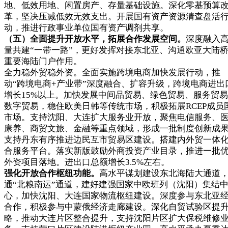
地、低效用地、闲置房产、存量基础设施。深化零基预算
革，坚决压减低效无效支出。开展国有资产资源清查盘活
动，推进行政事业单位国有资产调剂共享。
（五）全面提升开放水平，拓展合作发展空间。
深度融入
量共建“一带一路”，更好发挥对接东北亚、沟通欧亚大陆
重要海陆门户作用。
全力稳外贸稳外资。全面实施跨境电商加快发展行动，推
动“跨境电商+产业带”深度融合、扩容升级，跨境电商进出
增长15%以上。加快发展中间品贸易、绿色贸易、服务贸
数字贸易，稳住欧美日韩等传统市场，积极拓展RCEP成员
市场。支持沈阳、大连扩大服务业开放，聚焦电信服务、
康养、商贸文旅、金融等重点领域，形成一批制度创新成
支持丹东有序推进边民互市贸易区建设。搭建内外贸一体
合服务平台。落实新版鼓励外商投资产业目录，推进一批
外资项目落地。进出口总额增长3.5%左右。
强化开放合作枢纽功能。
高水平谋划建设东北海陆大通道
通“北粮南运”通道，建好建强国家中欧班列（沈阳）集结
心，加快沈阳、大连国家物流枢纽建设。深度参与东北亚
合作，积极参与中蒙俄经济走廊建设。深化自贸试验区提
略，推动大连片区整合提升，支持沈阳片区扩大保税维修