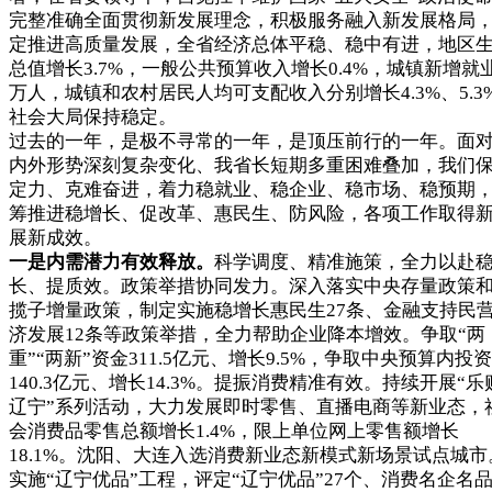
完整准确全面贯彻新发展理念，积极服务融入新发展格局
定推进高质量发展，全省经济总体平稳、稳中有进，地区
总值增长3.7%，一般公共预算收入增长0.4%，城镇新增就业
万人，城镇和农村居民人均可支配收入分别增长4.3%、5.3
社会大局保持稳定。
过去的一年，是极不寻常的一年，是顶压前行的一年。面
内外形势深刻复杂变化、我省长短期多重困难叠加，我们
定力、克难奋进，着力稳就业、稳企业、稳市场、稳预期
筹推进稳增长、促改革、惠民生、防风险，各项工作取得
展新成效。
一是内需潜力有效释放。
科学调度、精准施策，全力以赴
长、提质效。政策举措协同发力。深入落实中央存量政策
揽子增量政策，制定实施稳增长惠民生27条、金融支持民
济发展12条等政策举措，全力帮助企业降本增效。争取“两
重”“两新”资金311.5亿元、增长9.5%，争取中央预算内投资
140.3亿元、增长14.3%。提振消费精准有效。持续开展“乐
辽宁”系列活动，大力发展即时零售、直播电商等新业态，
会消费品零售总额增长1.4%，限上单位网上零售额增长
18.1%。沈阳、大连入选消费新业态新模式新场景试点城市
实施“辽宁优品”工程，评定“辽宁优品”27个、消费名企名