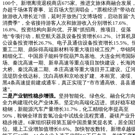
100个。新增离境退税商店675家。推进文旅体商融合发展
办超千场体育赛事、近百场大型演唱会，“票根经济”带动
旅游收入增长近7倍，延时开放热门文博场馆，启动首届“
消费季”，全省接待游客人次和旅游收入分别增长17.6%、
16.8%。投资结构向新向优。开展“抓招商、推项目、促落
地”专项行动，航空航天器及设备投资增长61.2%、计算机
公设备投资增长26.7%、电子及通信设备投资增长15.5%。
重工二期、鼎际得高端新材料等重大项目竣工投产，华锦
精细化工、中国原子能科学院葫芦岛基地、大连金州湾国
场、秦沈高速一期、新阜高速等重点项目加快建设，长海
大桥、秦沈高速二期、本庄高速等重大项目开工建设。辽
流堤防全线达标。沈白高铁和京哈改扩建、本桓宽、凌绥
黑4条高速提前建成通车，真正实现了“市市通高铁、县县
速”。
二是产业韧性稳步增强。
坚持智能化、绿色化、融合化方
全力构建现代化产业体系。坚定向高端化迈进。抓好稳车
稳钢，新能源汽车产量增长31.7%，化工精细化率提高至
50%，鞍钢全球首套氢冶金中试线全流程贯通。菱镁产业
稳步推进。6家组织获得第五届中国质量奖提名奖，居全国
位。规上工业增加值增长0.6%。加快智改数转。新增卓越