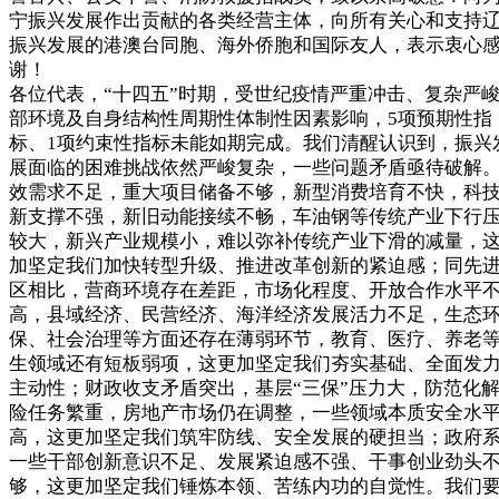
宁振兴发展作出贡献的各类经营主体，向所有关心和支持
振兴发展的港澳台同胞、海外侨胞和国际友人，表示衷心
谢！
各位代表，“十四五”时期，受世纪疫情严重冲击、复杂严
部环境及自身结构性周期性体制性因素影响，5项预期性指
标、1项约束性指标未能如期完成。我们清醒认识到，振兴
展面临的困难挑战依然严峻复杂，一些问题矛盾亟待破解
效需求不足，重大项目储备不够，新型消费培育不快，科
新支撑不强，新旧动能接续不畅，车油钢等传统产业下行
较大，新兴产业规模小，难以弥补传统产业下滑的减量，
加坚定我们加快转型升级、推进改革创新的紧迫感；同先
区相比，营商环境存在差距，市场化程度、开放合作水平
高，县域经济、民营经济、海洋经济发展活力不足，生态
保、社会治理等方面还存在薄弱环节，教育、医疗、养老
生领域还有短板弱项，这更加坚定我们夯实基础、全面发
主动性；财政收支矛盾突出，基层“三保”压力大，防范化
险任务繁重，房地产市场仍在调整，一些领域本质安全水
高，这更加坚定我们筑牢防线、安全发展的硬担当；政府
一些干部创新意识不足、发展紧迫感不强、干事创业劲头
够，这更加坚定我们锤炼本领、苦练内功的自觉性。我们