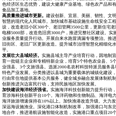
色经济区生态优势，建设大健康产业基地、绿色农产品和
食品加工基地。
高质量推进城市更新。
建设创新、宜居、美丽、韧性、文
智慧的现代化人民城市。加快城市基础设施生命线安全工
设，改造老旧小区300个、老旧管网3500公里，更新住宅老
电梯5000部，改造危旧房3000户，推进完整社区建设。实
业服务质量提升行动。开展自来水跑冒滴漏专项整治。推
旧街区、老旧厂区更新改造。提升城市治理智慧化精细化
平。
发展壮大县域经济。
实施县域主导产业培育行动，因地制
育一批链主企业和专精特新企业，培育5个特色农业县、5
业强县、3个文旅强县。选派2000名农村科技特派员服务县
特色产业发展。分类推进以县城为重要载体的城镇化建设
行由常住地提供基本公共服务，健全城乡融合发展体制机
创新推进兴边富民行动，支持民族地区加快发展。
加快建设海洋经济强省。
实施海洋科技创新能力提升行动
育涉海科技创新平台10个。海洋药物和生物制品、海洋电
海洋旅游增速保持在10%以上。加快渔港改造升级。大力
深远海设施渔业。深化港口体制机制改革，加强港口与东
地合作，推进港航设施智能化改造，实施港口重点项目20