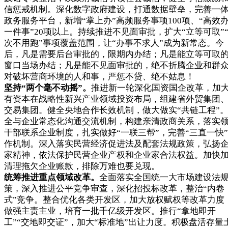
信惩戒机制。深化数字政府建设，打通数据壁垒，完善一
政务服务平台，新增“掌上办”高频服务事项100项、“高效
一件事”20项以上。持续推进不见面审批，扩大“立等可取”
次不用跑”事项覆盖范围，让“办事不求人”成为新常态。今
后，凡是需要后台审批的，限期内办结；凡是能立等可取
窗口当场办结；凡是能不见面审批的，绝不折腾企业和群
对破坏营商环境的人和事，严惩不贷、绝不姑息！
坚持“两个毫不动摇”。
推进新一轮深化国资国企改革，加
有资本在战略性新兴产业领域投资布局，组建省外贸集团
交易集团。健全央地合作长效机制，做大做实“共链工程”
全与企业常态化沟通交流机制，构建亲清政商关系，落实
干部联系企业制度，扎实做好“一联三帮”，完善“三直一快
作机制。深入落实民营经济促进法及配套法规政策，弘扬
家精神，依法保护民营企业产权和企业家合法权益。加快
清理拖欠企业账款，排除万难也要兑现。
统筹推进重点领域改革。
全面落实全国统一大市场建设法
策，深入推进公平竞争审查，深化招投标改革，整治“内卷
式”竞争。整合优化各类开发区，加大放权赋权等改革力度
做强主责主业，培育一批千亿级开发区。推行“拿地即开
工”“交地即交证”，加大“标准地”出让力度。积极盘活存量