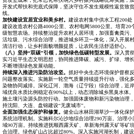
贫攻坚成果，把常态化帮扶纳入乡村振兴战略统筹实施，
开发式帮扶和兜底式保障，坚决守住不发生规模性返贫致
线。
加快建设宜居宜业和美乡村。
建设农村集中供水工程200处
建设改造农村公路4000公里、农村电网5800公里。培育20
级智慧农场。持续整治提升农村人居环境，加强畜禽粪污
活垃圾、污水综合治理，推进城乡环卫一体化，深入开展
清洁行动，让乡村面貌增颜提质，让农民生活舒适舒心。
（八）坚持“
双碳
”引领，加快绿色低碳转型发展。
深入贯
实习近平生态文明思想，协同推进降碳、减污、扩绿、增
不断增强绿色发展动能。
持续深入推进污染防治攻坚。
抓好中央生态环境保护督察
问题整改落实。实施新一轮空气质量持续提升行动，强化
染物协同减排。深化辽河、渤海（辽宁段）综合治理，近
域优良水质比例稳定在90%以上，动态消除城乡黑臭水体
施土壤污染源头防控行动。加强固体废物和新污染物治理
持沈阳、大连、盘锦建设“无废城市”。
全面加强生态保护和修复。
健全山水林田湖草沙一体化保
系统治理机制。实施科尔沁沙地综合治理290万亩。治理小
域90万亩。持续推进抚顺西露天矿、阜新海州露天矿等矿
合治理。绿色矿山占比超过80%。深入实施河湖长制，建