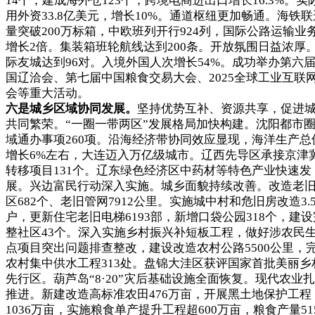
14个，建成海外仓123个，跨境电商进出口增长16.3%。实
用外资33.8亿美元，增长10%。通道枢纽更加畅通。海铁联
量突破200万标箱，中欧班列开行924列，国际公路运输业
增长2倍。集装箱班轮航线达到200条。开放氛围日益浓厚
际友城达到96对。入境外国人次增长54%。成功举办第六
国辽洽会、第七届中国粮食交易大会、2025全球工业互联
会等重大活动。
六是城乡区域协同发展。
坚持优势互补、资源共享，促进
共同繁荣。“一圈一带两区”发展格局加快构建。沈阳都市
域通办事项260项。沿海经济带协同效应显现，海洋生产总
增长6%左右，大连迈入万亿级城市。辽西先导区承接京津
转移项目131个。辽东绿色经济区中药材等特色产业快速发
展。兴边富民行动深入实施。城乡面貌持续改善。改造老
区682个、老旧管网7912公里。实施城中村和危旧房改造3.
户，更新住宅老旧电梯6193部，新增口袋公园318个，建设
整社区43个。深入实施乡村振兴补短板工程，做好涉农民
点项目突出问题排查整改，建设改造农村公路5500公里，
农村集中供水工程313处。盘锦大洼区获评国家首批美丽乡
先行区。葫芦岛“8·20”灾后基础设施全面恢复。现代农业
推进。新建改造高标准农田476万亩，开展黑土地保护工程
1036万亩，实施粮食单产提升工程超600万亩，粮食产量515