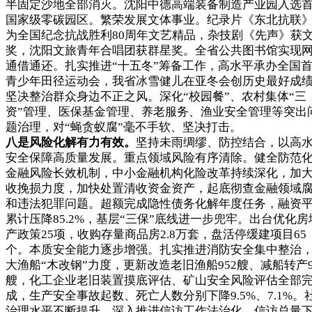
半固定沙地全部消灭。沈阳中德高端装备制造产业园入选
国家级零碳园区。繁荣发展文体事业。纪录片《东北抗联
为全国纪念抗战胜利80周年文艺精品，杂技剧《先声》获
奖，沈阳文旅青年合唱团获群星奖。全省公共图书馆实现
通借通还。扎实推进“十五冬”筹备工作，高水平承办全国
青少年田径运动会，我省冰雪健儿在亚冬会创历史最好成
坚决整治群众身边不正之风。深化“校园餐”、农村集体“三
资”管理、医保基金管理、养老服务、渔业安全管理等突出
题治理，对“蝇贪蚁腐”毫不手软、坚决打击。
八是风险化解有力有效。
坚持未雨绸缪、防控结合，以高
安全保障高质量发展。重点领域风险有序清除。健全防范
金融风险长效机制，中小金融机构化险改革持续深化，加
收挽损力度，加快处置清收资金资产，起底彻查金融领域
和违法犯罪问题。超额完成隐性债务化解年度任务，融资
累计压降85.2%，基层“三保”底线进一步兜牢。出台优化房
产政策25项，收购存量商品房2.8万套，盘活停缓建项目65
个。本质安全能力逐步增强。扎实推进消防安全集中整治
大渔船“木改钢”力度，更新改造老旧渔船952艘、减船转产9
艘，化工企业老旧装置摸底评估、矿山安全风险评估全部
成，生产安全事故起数、死亡人数分别下降9.5%、7.1%。
治理水平不断提升。深入推进信访工作法治化，信访总量