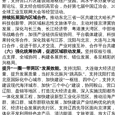
务，支持营口片区建设陆港枢纽产业园。高水平承办夏季
斯论坛、亚太经合组织高官会，办好第七届中国辽洽会、20
全球工业互联网大会等经贸活动。
持续拓展国内区域合作。
推动东北三省一区共建沈大哈长
科技创新带、跨区域标志性文旅体平台。主动对接京津冀
发展，深化与长三角、长江经济带、粤港澳大湾区、中部
等战略合作，加强产业链供应链协同、平台载体建设、科
果转化等合作。深化我省与江苏、沈阳与北京、大连与上
口合作，促进干部人才交流、产业对接互补、合作平台共
（六）强化统筹协调，促进区域联动发展。
坚持双核引领
点支撑、全域协同，构建各展所长、错位发展、各呈精彩
兴格局。
提升“一圈一带两区”发展效能。
支持沈阳、大连做大经济
量、提升发展质量，当好东北振兴“跳高队”。支持沈阳打
北亚国际化中心城市、加快建设“一枢纽、四中心”，支持
建设现代海洋城市、加快“三个中心”建设，协同鞍山、营
辽阳、盘锦等地区，打造沈大经济走廊。深入实施沈阳都
一体化发展工程，加快建设新型工业化示范区。推动沿海
群、港口群、城市群联动发展，加快建设产业结构优化的
区、经济社会发展的先行区。支持辽西先导区面向京津冀
体化开发利用特色农产品、清洁能源、文旅资源。放大辽