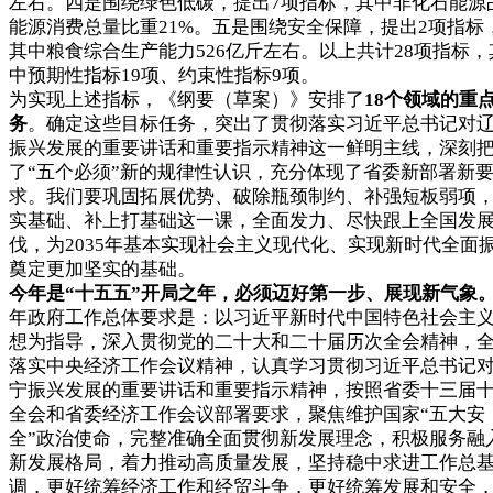
左右。四是围绕绿色低碳，提出7项指标，其中非化石能源
能源消费总量比重21%。五是围绕安全保障，提出2项指标
其中粮食综合生产能力526亿斤左右。以上共计28项指标，
中预期性指标19项、约束性指标9项。
为实现上述指标，《纲要（草案）》安排了
18个领域的重
务
。确定这些目标任务，突出了贯彻落实习近平总书记对
振兴发展的重要讲话和重要指示精神这一鲜明主线，深刻
了“五个必须”新的规律性认识，充分体现了省委新部署新
求。我们要巩固拓展优势、破除瓶颈制约、补强短板弱项
实基础、补上打基础这一课，全面发力、尽快跟上全国发
伐，为2035年基本实现社会主义现代化、实现新时代全面
奠定更加坚实的基础。
今年是“十五五”开局之年，必须迈好第一步、展现新气象
年政府工作总体要求是：以习近平新时代中国特色社会主
想为指导，深入贯彻党的二十大和二十届历次全会精神，
落实中央经济工作会议精神，认真学习贯彻习近平总书记
宁振兴发展的重要讲话和重要指示精神，按照省委十三届
全会和省委经济工作会议部署要求，聚焦维护国家“五大安
全”政治使命，完整准确全面贯彻新发展理念，积极服务融
新发展格局，着力推动高质量发展，坚持稳中求进工作总
调，更好统筹经济工作和经贸斗争，更好统筹发展和安全