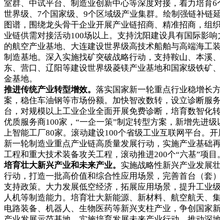
室群、中试平台、制造业创新中心等深度对接，着力培育6
世界级、7个国家级、9个区域级产业集群。绘制强链补链
图谱，围绕龙头骨干企业开展产业链招商、精准招商，组
业链供需对接活动100场以上。支持沈阳建设具有国际影响
的航空产业基地、大连建设世界级高技术船舶与高端海工
制造基地。深入实施找矿突破战略行动，支持鞍山、本溪
东、营口、辽阳等建设世界级菱镁产业基地和国家级铁矿
金基地。
推进传统产业转型增效。
落实国家新一轮重点行业稳增长
案，稳住车油钢等市场份额。加快智改数转，设立诊断服
台，对规模以上工业企业全面开展免费诊断，培育数智化
优质服务商100家，“一企一策”制定转型方案，新增先进级
上智能工厂80家。滚动建设100个省级工业互联网平台。开
新一轮制造业重点产业链高质量发展行动，实施产业基础
工程和重大技术装备攻关工程，滚动推进200个“六基”项目
培育壮大新兴产业和未来产业。
实施战略性新兴产业发展
行动，打造一批高价值和综合性应用场景，完善首台（套
支持政策。大力发展低空经济，拓展应用场景，提升工业
人机等制造能力。培育壮大新能源、新材料、航空航天、
电路装备、机器人、生物医药等新兴支柱产业，争创国家
产业发展示范基地。实施培育发展未来产业行动，推动深