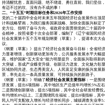
持清醒忧患，直面问题、绝不绕道、勇往直前。我们坚信
有迈不过的坎、没有办不成的事！
二、“十五五”时期目标任务和2026年工作安排
党的二十届四中全会对未来五年我国经济社会发展作出顶
计和战略擘画，为我们服务国家战略、加快全面振兴标定
史方位、指明了奋斗方向。省政府全面贯彻党的二十届四
会精神，按照省委十次全会部署，编制了《辽宁省国民经
社会发展第十五个五年规划纲要（草案）》，提请本次大
议。
《纲要（草案）》提出了经济社会发展奋斗目标：全省经
力显著增强，创新驱动更加有力，公共服务发展水平大幅
高，维护国家“五大安全”能力明显提升，全面振兴取得新
大突破，形成产业蝶变升级、创新活力迸发、文化魅力彰
区域协同共进、生态秀美宜人、人民富足安康的振兴发展
景，率先走出一条高质量发展、可持续振兴的新路子。
《纲要（草案）》明确了
经济社会发展主要指标
：一是围
济发展，提出6项指标，其中地区生产总值年均增长5%左
二是围绕创新驱动，提出5项指标，其中全社会研发经费投
年均增长8%以上。三是围绕民生福祉，提出8项指标，其
民人均可支配收入增长与经济增长同步，城镇调查失业率5.