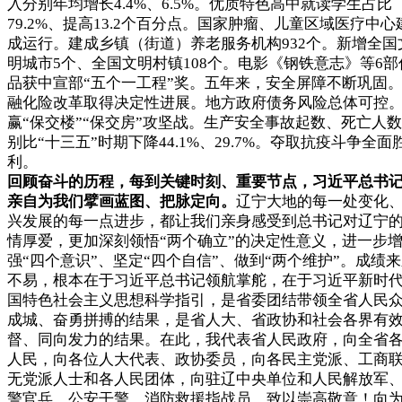
入分别年均增长4.4%、6.5%。优质特色高中就读学生占比
79.2%、提高13.2个百分点。国家肿瘤、儿童区域医疗中心
成运行。建成乡镇（街道）养老服务机构932个。新增全国
明城市5个、全国文明村镇108个。电影《钢铁意志》等6部
品获中宣部“五个一工程”奖。五年来，安全屏障不断巩固
融化险改革取得决定性进展。地方政府债务风险总体可控
赢“保交楼”“保交房”攻坚战。生产安全事故起数、死亡人
别比“十三五”时期下降44.1%、29.7%。夺取抗疫斗争全面
利。
回顾奋斗的历程，每到关键时刻、重要节点，习近平总书
亲自为我们擘画蓝图、把脉定向。
辽宁大地的每一处变化
兴发展的每一点进步，都让我们亲身感受到总书记对辽宁
情厚爱，更加深刻领悟“两个确立”的决定性意义，进一步
强“四个意识”、坚定“四个自信”、做到“两个维护”。成绩
不易，根本在于习近平总书记领航掌舵，在于习近平新时
国特色社会主义思想科学指引，是省委团结带领全省人民
成城、奋勇拼搏的结果，是省人大、省政协和社会各界有
督、同向发力的结果。在此，我代表省人民政府，向全省
人民，向各位人大代表、政协委员，向各民主党派、工商
无党派人士和各人民团体，向驻辽中央单位和人民解放军
警官兵、公安干警、消防救援指战员，致以崇高敬意！向