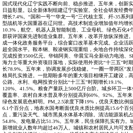
国式现代化辽宁实践不断向前、稳步推进。五年来，创新
日益彰显。以全新体制组建辽宁实验室。全社会研发经费
增长7.4%。“国和一号”“华龙一号”三代核主泵、歼-35系列
型战机等大国重器在辽问世。高技术制造业增加值年均增
10.3%，航空、机器人及智能制造、工业母机、绿色石化4
群获评国家先进制造业集群。五年来，改革开放纵深推进
成一体化政务服务平台，综合窗口改革基本完成。企业活
超全国水平。鞍本钢、鞍凌钢实现重组，央地合作持续深
完成投资3500亿元。华锦阿美、华晨宝马全新动力电池、S
海力士等重大外资项目落地，实际使用外资比“十三五”时
长78.9%。五年来，协调发展步伐稳健。“一圈一带两区”发
格局扎实推进。一批期盼多年的重大项目相继开工建设，
公路、水利、电网投资分别比“十三五”时期增长19.1%、
120%、41.5%。粮食产量跃上500亿斤台阶。城乡环卫一体
覆盖率、农村自来水普及率分别提高到60%、92%。五年来
绿色发展底色鲜明。PM_2.5浓度下降19%，优良天数比例
6.1个百分点，地表水国考断面优良水质比例提高15.6个百
点，重污染天气、城市黑臭水体基本消除。清洁能源装机
54.8%、发电量占比51.3%。五年来，民生保障扎实有力。
新增就业人数年均超过46万人。城镇和农村居民人均可支