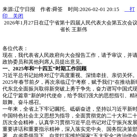
来源:辽宁日报 作者:舜筌 时间:2026-02-01 20:15
打
印
关闭
2026年1月27日在辽宁省第十四届人民代表大会第五次会
省长 王新伟
各位代表：
现在，我代表省人民政府向大会报告工作，请予审议，并
政协委员和其他列席人员提出意见。
一、2025年和“十四五”时期工作回顾
习近平总书记始终对辽宁高度重视、深情牵挂、亲切关怀
2025年春节前夕，再次亲临辽宁考察，赋予我们“在推动新
代东北全面振兴取得新突破上勇于争先，奋力谱写中国式
化辽宁篇章”新的时代使命，给予我们强大的思想指引、精
鼓舞、奋斗感召。
一年来，全省上下牢记嘱托、砥砺奋进，坚持以习近平新
中国特色社会主义思想为指导，全面贯彻党的二十大和二
历次全会精神，认真学习贯彻习近平总书记对辽宁振兴发
重要讲话和重要指示精神，深入落实党中央、国务院决策
署，在省委领导下，自觉扛牢维护国家“五大安全”政治使