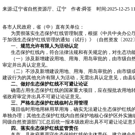
来源:辽宁省自然资源厅、辽宁 作者:舜筌 时间:2025-12-25 1
各市人民政府，省（中）直有关单位：
为贯彻落实生态保护红线管理制度，根据《中共中央办公厅 
于加强生态保护红线管理的通知（试行）》（自然资发〔202
一、
规范
允许有限人为活动
认定
生态保护红线内，符合法律法规和有关规定的，对生态功能
（一）涉及新增建设用地、用海、用岛审批的，由市级自然
审定并出具认定意见。
（二）不涉及新增建设用地、用海、用岛审批的，由市级或
建设行为的其他允许有限人为活动，无需出具认定意见，由县
二、做好生态保护红线
不可避让论证
确需占用生态保护红线的国家重大项目，应在报批农用地转
省政府审定并出具不可避让论证意见。
三、严格生态保护红线
临时占用
管理
项目临时用地用林用草用海，确实无法避让生态保护红线的
单独办理；其他生态保护红线内自然保护地核心保护区外实施
同级自然资源部门汇总后统一报本级政府出具不可避让论证意
四、落实生态保护红线
监管
责任
各市、县政府要严守生态保护红线的主体责任，建立健全生