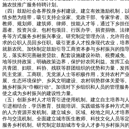
施农技推广服务特聘计划。
（四）鼓励社会各界投身乡村建设。建立有效激励机制，
情乡愁为纽带，吸引支持企业家、党政干部、专家学者、
教师、规划师、建筑师、律师、技能人才等，通过下乡担
愿者、投资兴业、包村包项目、行医办学、捐资捐物、法
务等方式服务乡村振兴事业。研究制定管理办法，允许符
求的公职人员回乡任职。吸引更多人才投身现代农业，培
就新农民。加快制定鼓励引导工商资本参与乡村振兴的指
见，落实和完善融资贷款、配套设施建设补助、税费减免
地等扶持政策，明确政策边界，保护好农民利益。发挥工
共青团、妇联、科协、残联等群团组织的优势和力量，发
民主党派、工商联、无党派人士等积极作用，支持农村产
展、生态环境保护、乡风文明建设、农村弱势群体关爱等
施乡村振兴“巾帼行动”。加强对下乡组织和人员的管理服
使之成为乡村振兴的建设性力量。
（五）创新乡村人才培育引进使用机制。建立自主培养与
引进相结合，学历教育、技能培训、实践锻炼等多种方式
的人力资源开发机制。建立城乡、区域、校地之间人才培
作与交流机制。全面建立城市医生教师、科技文化人员等
服务乡村机制。研究制定鼓励城市专业人才参与乡村振兴