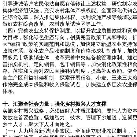
引导进城落户农民依法自愿有偿转让上述权益。研究制定
集体经济组织法，充实农村集体产权权能。全面深化供销
社综合改革，深入推进集体林权、水利设施产权等领域改
做好农村综合改革、农村改革试验区等工作。
（四）完善农业支持保护制度。以提升农业质量效益和竞
为目标，强化绿色生态导向，创新完善政策工具和手段，
大“绿箱”政策的实施范围和规模，加快建立新型农业支持
政策体系。深化农产品收储制度和价格形成机制改革，加
育多元市场购销主体，改革完善中央储备粮管理体制。通
善拍卖机制、定向销售、包干销售等，加快消化政策性粮
存。落实和完善对农民直接补贴制度，提高补贴效能。健
食主产区利益补偿机制。探索开展稻谷、小麦、玉米三大
作物完全成本保险和收入保险试点，加快建立多层次农业
体系。
十、汇聚全社会力量，强化乡村振兴人才支撑
实施乡村振兴战略，必须破解人才瓶颈制约。要把人力资
发放在首要位置，畅通智力、技术、管理下乡通道，造就
乡土人才，聚天下人才而用之。
（一）大力培育新型职业农民。全面建立职业农民制度，