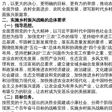
力，以更大的决心、更明确的目标、更有力的举措，推动
全面升级、农村全面进步、农民全面发展，谱写新时代乡
面振兴新篇章。
二、实施乡村振兴战略的总体要求
（一）指导思想。
全面贯彻党的十九大精神，以习近平新时代中国特色社会
思想为指导，加强党对“三农”工作的领导，坚持稳中求进
总基调，牢固树立新发展理念，落实高质量发展的要求，
围绕统筹推进“五位一体”总体布局和协调推进“四个全面”
布局，坚持把解决好“三农”问题作为全党工作重中之重，
农业农村优先发展，按照产业兴旺、生态宜居、乡风文明
理有效、生活富裕的总要求，建立健全城乡融合发展体制
和政策体系，统筹推进农村经济建设、政治建设、文化建
社会建设、生态文明建设和党的建设，加快推进乡村治理
和治理能力现代化，加快推进农业农村现代化，走中国特
会主义乡村振兴道路，让农业成为有奔头的产业，让农民
有吸引力的职业，让农村成为安居乐业的美丽家园。
（二）目标任务。
按照党的十九大提出的决胜全面建成小康社会、分两个阶
现第二个百年奋斗目标的战略安排，实施乡村振兴战略的