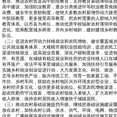
教育。推进农村普及高中阶段教育，支持教育基础薄弱县
高中建设，加强职业教育，逐步分类推进中等职业教育免
杂费。健全学生资助制度，使绝大多数农村新增劳动力接
中阶段教育、更多接受高等教育。把农村需要的人群纳入
教育体系。以市县为单位，推动优质学校辐射农村薄弱学
态化。统筹配置城乡师资，并向乡村倾斜，建好建强乡村
队伍。
（二）促进农村劳动力转移就业和农民增收。健全覆盖城
公共就业服务体系，大规模开展职业技能培训，促进农民
渠道转移就业，提高就业质量。深化户籍制度改革，促进
件、有意愿、在城镇有稳定就业和住所的农业转移人口在
有序落户，依法平等享受城镇公共服务。加强扶持引导服
实施乡村就业创业促进行动，大力发展文化、科技、旅游
态等乡村特色产业，振兴传统工艺。培育一批家庭工场、
作坊、乡村车间，鼓励在乡村地区兴办环境友好型企业，
乡村经济多元化，提供更多就业岗位。拓宽农民增收渠道
励农民勤劳守法致富，增加农村低收入者收入，扩大农村
收入群体，保持农村居民收入增速快于城镇居民。
（三）推动农村基础设施提挡升级。继续把基础设施建设
放在农村，加快农村公路、供水、供气、环保、电网、物
信息、广播电视等基础设施建设，推动城乡基础设施互联