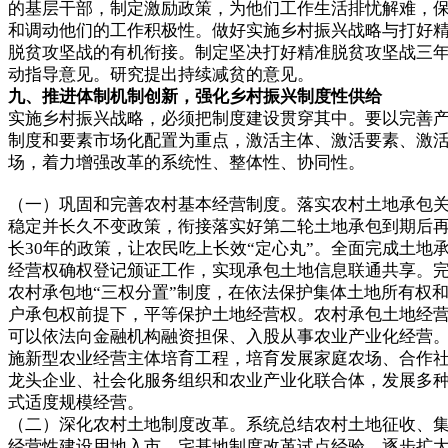
的基层干部，制定激励政策，为他们工作生活排忧解难，
和调动他们的工作积极性。做好实施乡村振兴战略与打好
脱贫攻坚战的有机衔接。制定坚决打好精准脱贫攻坚战三
动指导意见。研究提出持续减贫的意见。
九、推进体制机制创新，强化乡村振兴制度性供给
实施乡村振兴战略，必须把制度建设贯穿其中。要以完善
制度和要素市场化配置为重点，激活主体、激活要素、激
场，着力增强改革的系统性、整体性、协同性。
（一）巩固和完善农村基本经营制度。落实农村土地承包
稳定并长久不变政策，衔接落实好第二轮土地承包到期后
长30年的政策，让农民吃上长效“定心丸”。全面完成土地
经营权确权登记颁证工作，实现承包土地信息联通共享。
农村承包地“三权分置”制度，在依法保护集体土地所有权
户承包权前提下，平等保护土地经营权。农村承包土地经
可以依法向金融机构融资担保、入股从事农业产业化经营
施新型农业经营主体培育工程，培育发展家庭农场、合作
龙头企业、社会化服务组织和农业产业化联合体，发展多
式适度规模经营。
（二）深化农村土地制度改革。系统总结农村土地征收、
经营性建设用地入市、宅基地制度改革试点经验，逐步扩