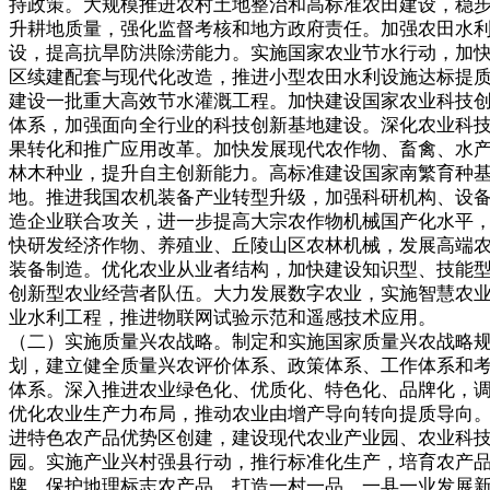
持政策。大规模推进农村土地整治和高标准农田建设，稳
升耕地质量，强化监督考核和地方政府责任。加强农田水
设，提高抗旱防洪除涝能力。实施国家农业节水行动，加
区续建配套与现代化改造，推进小型农田水利设施达标提
建设一批重大高效节水灌溉工程。加快建设国家农业科技
体系，加强面向全行业的科技创新基地建设。深化农业科
果转化和推广应用改革。加快发展现代农作物、畜禽、水
林木种业，提升自主创新能力。高标准建设国家南繁育种
地。推进我国农机装备产业转型升级，加强科研机构、设
造企业联合攻关，进一步提高大宗农作物机械国产化水平
快研发经济作物、养殖业、丘陵山区农林机械，发展高端
装备制造。优化农业从业者结构，加快建设知识型、技能
创新型农业经营者队伍。大力发展数字农业，实施智慧农
业水利工程，推进物联网试验示范和遥感技术应用。
（二）实施质量兴农战略。制定和实施国家质量兴农战略
划，建立健全质量兴农评价体系、政策体系、工作体系和
体系。深入推进农业绿色化、优质化、特色化、品牌化，
优化农业生产力布局，推动农业由增产导向转向提质导向
进特色农产品优势区创建，建设现代农业产业园、农业科
园。实施产业兴村强县行动，推行标准化生产，培育农产
牌，保护地理标志农产品，打造一村一品、一县一业发展