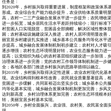
任务是：
到2020年，乡村振兴取得重要进展，制度框架和政策体系
形成。农业综合生产能力稳步提升，农业供给体系质量明
高，农村一二三产业融合发展水平进一步提升；农民增收
进一步拓宽，城乡居民生活水平差距持续缩小；现行标准
村贫困人口实现脱贫，贫困县全部摘帽，解决区域性整体
困；农村基础设施建设深入推进，农村人居环境明显改善
丽宜居乡村建设扎实推进；城乡基本公共服务均等化水平
步提高，城乡融合发展体制机制初步建立；农村对人才吸
逐步增强；农村生态环境明显好转，农业生态服务能力进
提高；以党组织为核心的农村基层组织建设进一步加强，
治理体系进一步完善；党的农村工作领导体制机制进一步
全；各地区各部门推进乡村振兴的思路举措得以确立。
到2035年，乡村振兴取得决定性进展，农业农村现代化基
现。农业结构得到根本性改善，农民就业质量显著提高，
贫困进一步缓解，共同富裕迈出坚实步伐；城乡基本公共
均等化基本实现，城乡融合发展体制机制更加完善；乡风
达到新高度，乡村治理体系更加完善；农村生态环境根本
转，美丽宜居乡村基本实现。
到2050年，乡村全面振兴，农业强、农村美、农民富全面
现。