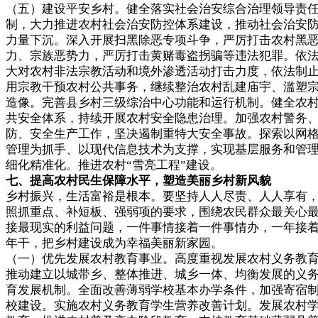
（五）建设平安乡村。健全落实社会治安综合治理领导责
制，大力推进农村社会治安防控体系建设，推动社会治安
力量下沉。深入开展扫黑除恶专项斗争，严厉打击农村黑
力、宗族恶势力，严厉打击黄赌毒盗拐骗等违法犯罪。依
大对农村非法宗教活动和境外渗透活动打击力度，依法制
用宗教干预农村公共事务，继续整治农村乱建庙宇、滥塑
造像。完善县乡村三级综治中心功能和运行机制。健全农
共安全体系，持续开展农村安全隐患治理。加强农村警务
防、安全生产工作，坚决遏制重特大安全事故。探索以网
管理为抓手、以现代信息技术为支撑，实现基层服务和管
细化精准化。推进农村“雪亮工程”建设。
七、提高农村民生保障水平，塑造美丽乡村新风貌
乡村振兴，生活富裕是根本。要坚持人人尽责、人人享有
照抓重点、补短板、强弱项的要求，围绕农民群众最关心
接最现实的利益问题，一件事情接着一件事情办，一年接
年干，把乡村建设成为幸福美丽新家园。
（一）优先发展农村教育事业。高度重视发展农村义务教
推动建立以城带乡、整体推进、城乡一体、均衡发展的义
育发展机制。全面改善薄弱学校基本办学条件，加强寄宿
校建设。实施农村义务教育学生营养改善计划。发展农村