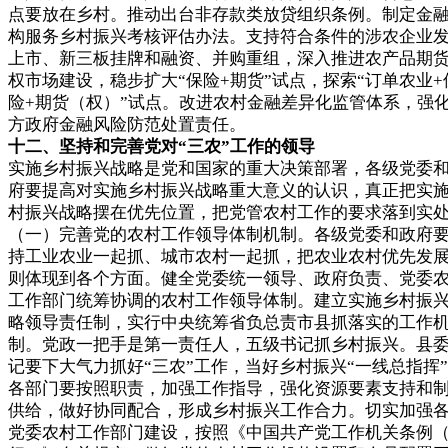
点要放在乡村。推动出台非存款类放贷组织条例。制定金
构服务乡村振兴考核评估办法。支持符合条件的涉农企业
上市、新三板挂牌和融资、并购重组，深入推进农产品期
权市场建设，稳步扩大“保险+期货”试点，探索“订单农业+
险+期货（权）”试点。改进农村金融差异化监管体系，强
方政府金融风险防范处置责任。
十二、坚持和完善党对“三农”工作的领导
实施乡村振兴战略是党和国家的重大决策部署，各级党委
府要提高对实施乡村振兴战略重大意义的认识，真正把实
村振兴战略摆在优先位置，把党管农村工作的要求落到实
（一）完善党的农村工作领导体制机制。各级党委和政府
持工业农业一起抓、城市农村一起抓，把农业农村优先发
则体现到各个方面。健全党委统一领导、政府负责、党委
工作部门统筹协调的农村工作领导体制。建立实施乡村振
略领导责任制，实行中央统筹省负总责市县抓落实的工作
制。党政一把手是第一责任人，五级书记抓乡村振兴。县
记要下大气力抓好“三农”工作，当好乡村振兴“一线总指挥
各部门要按照职责，加强工作指导，强化资源要素支持和
供给，做好协同配合，形成乡村振兴工作合力。切实加强
党委农村工作部门建设，按照《中国共产党工作机关条例