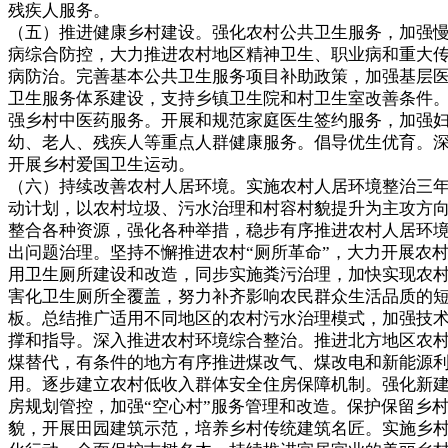
残疾人服务。
（五）推进健康乡村建设。强化农村公共卫生服务，加强
病综合防控，大力推进农村地区精神卫生、职业病和重大
病防治。完善基本公共卫生服务项目补助政策，加强基层
卫生服务体系建设，支持乡镇卫生院和村卫生室改善条件
强乡村中医药服务。开展和规范家庭医生签约服务，加强
幼、老人、残疾人等重点人群健康服务。倡导优生优育。
开展乡村爱国卫生运动。
（六）持续改善农村人居环境。实施农村人居环境整治三
动计划，以农村垃圾、污水治理和村容村貌提升为主攻方
整合各种资源，强化各种举措，稳步有序推进农村人居环
出问题治理。坚持不懈推进农村“厕所革命”，大力开展农
用卫生厕所建设和改造，同步实施粪污治理，加快实现农
害化卫生厕所全覆盖，努力补齐影响农民群众生活品质的
板。总结推广适用不同地区的农村污水治理模式，加强技
撑和指导。深入推进农村环境综合整治。推进北方地区农
煤替代，有条件的地方有序推进煤改气、煤改电和新能源
用。逐步建立农村低收入群体安全住房保障机制。强化新
房规划管控，加强“空心村”服务管理和改造。保护保留乡
貌，开展田园建筑示范，培养乡村传统建筑名匠。实施乡