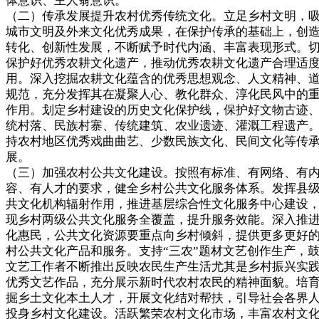
体意识、主人翁意识。
（二）传承发展提升农村优秀传统文化。立足乡村文明，
城市文明及外来文化优秀成果，在保护传承的基础上，创
转化、创新性发展，不断赋予时代内涵、丰富表现形式。
保护好优秀农耕文化遗产，推动优秀农耕文化遗产合理适
用。深入挖掘农耕文化蕴含的优秀思想观念、人文精神、
规范，充分发挥其在凝聚人心、教化群众、淳化民风中的
作用。划定乡村建设的历史文化保护线，保护好文物古迹
统村落、民族村寨、传统建筑、农业遗迹、灌溉工程遗产
持农村地区优秀戏曲曲艺、少数民族文化、民间文化等传
展。
（三）加强农村公共文化建设。按照有标准、有网络、有
容、有人才的要求，健全乡村公共文化服务体系。发挥县
共文化机构辐射作用，推进基层综合性文化服务中心建设
现乡村两级公共文化服务全覆盖，提升服务效能。深入推
化惠民，公共文化资源要重点向乡村倾斜，提供更多更好
村公共文化产品和服务。支持“三农”题材文艺创作生产，
文艺工作者不断推出反映农民生产生活尤其是乡村振兴实
优秀文艺作品，充分展示新时代农村农民的精神面貌。培
掘乡土文化本土人才，开展文化结对帮扶，引导社会各界
投身乡村文化建设。活跃繁荣农村文化市场，丰富农村文