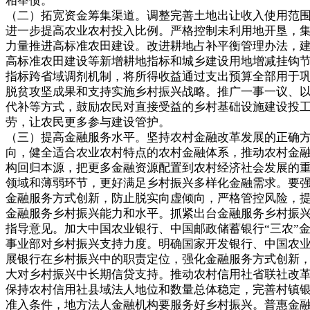
相举债。
（二）拓宽资金筹集渠道。调整完善土地出让收入使用范
进一步提高农业农村投入比例。严格控制未利用地开垦，
力量推进高标准农田建设。改进耕地占补平衡管理办法，
高标准农田建设等新增耕地指标和城乡建设用地增减挂钩
指标跨省域调剂机制，将所得收益通过支出预算全部用于
脱贫攻坚成果和支持实施乡村振兴战略。推广一事一议、
代补等方式，鼓励农民对直接受益的乡村基础设施建设投
劳，让农民更多参与建设管护。
（三）提高金融服务水平。坚持农村金融改革发展的正确
向，健全适合农业农村特点的农村金融体系，推动农村金
构回归本源，把更多金融资源配置到农村经济社会发展的
领域和薄弱环节，更好满足乡村振兴多样化金融需求。要
金融服务方式创新，防止脱实向虚倾向，严格管控风险，
金融服务乡村振兴能力和水平。抓紧出台金融服务乡村振
指导意见。加大中国农业银行、中国邮政储蓄银行“三农”
事业部对乡村振兴支持力度。明确国家开发银行、中国农
展银行在乡村振兴中的职责定位，强化金融服务方式创新
大对乡村振兴中长期信贷支持。推动农村信用社省联社改
保持农村信用社县域法人地位和数量总体稳定，完善村镇
准入条件，地方法人金融机构要服务好乡村振兴。普惠金