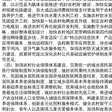
通。以示范县为载体全面推进“四好农村路”建设，加快实
村组硬化路建设。加大成品油消费税转移支付资金用于农
路养护力度。推进节水供水重大水利工程，实施农村饮水
巩固提升工程。加快新一轮农村电网改造升级，制定农村
力电规划，推进农村可再生能源开发利用。实施数字乡村
略，做好整体规划设计，加快农村地区宽带网络和第四代
通信网络覆盖步伐，开发适应“三农”特点的信息技术、产
应用和服务，推动远程医疗、远程教育等应用普及，弥合
数字鸿沟。提升气象为农服务能力。加强农村防灾减灾救
力建设。抓紧研究提出深化农村公共基础设施管护体制改
导意见。
（四）加强农村社会保障体系建设。完善统一的城乡居民
医疗保险制度和大病保险制度，做好农民重特大疾病救助
作。巩固城乡居民医保全国异地就医联网直接结算。完善
居民基本养老保险制度，建立城乡居民基本养老保险待遇
和基础养老金标准正常调整机制。统筹城乡社会救助体系
善最低生活保障制度，做好农村社会救助兜底工作。将进
户农业转移人口全部纳入城镇住房保障体系。构建多层次
养老保障体系，创新多元化照料服务模式。健全农村留守
和妇女、老年人以及困境儿童关爱服务体系。加强和改善