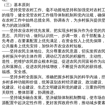
（三）基本原则
——坚持党管农村工作。毫不动摇地坚持和加强党对农村
的领导，健全党管农村工作领导体制机制和党内法规，确
在农村工作中始终总揽全局、协调各方，为乡村振兴提供
有力的政治保障。
——坚持农业农村优先发展。把实现乡村振兴作为全党的
意志、共同行动，做到认识统一、步调一致，在干部配备
先考虑，在要素配置上优先满足，在资金投入上优先保障
公共服务上优先安排，加快补齐农业农村短板。
——坚持农民主体地位。充分尊重农民意愿，切实发挥农
乡村振兴中的主体作用，调动亿万农民的积极性、主动性
造性，把维护农民群众根本利益、促进农民共同富裕作为
点和落脚点，促进农民持续增收，不断提升农民的获得感
福感、安全感。
——坚持乡村全面振兴。准确把握乡村振兴的科学内涵，
乡村多种功能和价值，统筹谋划农村经济建设、政治建设
化建设、社会建设、生态文明建设和党的建设，注重协同
关联性，整体部署，协调推进。
——坚持城乡融合发展。坚决破除体制机制弊端，使市场
源配置中起决定性作用，更好发挥政府作用，推动城乡要