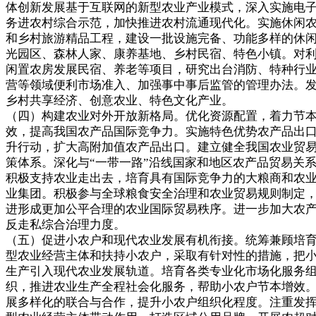
体创新发展基于互联网的新型农业产业模式，深入实施电
务进农村综合示范，加快推进农村流通现代化。实施休闲
和乡村旅游精品工程，建设一批设施完备、功能多样的休
光园区、森林人家、康养基地、乡村民宿、特色小镇。对
闲置农房发展民宿、养老等项目，研究出台消防、特种行
营等领域便利市场准入、加强事中事后监管的管理办法。
乡村共享经济、创意农业、特色文化产业。
（四）构建农业对外开放新格局。优化资源配置，着力节
效，提高我国农产品国际竞争力。实施特色优势农产品出
升行动，扩大高附加值农产品出口。建立健全我国农业贸
策体系。深化与“一带一路”沿线国家和地区农产品贸易关
积极支持农业走出去，培育具有国际竞争力的大粮商和农
业集团。积极参与全球粮食安全治理和农业贸易规则制定
进形成更加公平合理的农业国际贸易秩序。进一步加大农
反走私综合治理力度。
（五）促进小农户和现代农业发展有机衔接。统筹兼顾培
型农业经营主体和扶持小农户，采取有针对性的措施，把
生产引入现代农业发展轨道。培育各类专业化市场化服务
织，推进农业生产全程社会化服务，帮助小农户节本增效
展多样化的联合与合作，提升小农户组织化程度。注重发