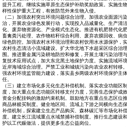
提升工程。继续实施草原生态保护补助奖励政策。实施生
样性保护重大工程，有效防范外来生物入侵。
（二）加强农村突出环境问题综合治理。加强农业面源污
治，开展农业绿色发展行动，实现投入品减量化、生产清
化、废弃物资源化、产业模式生态化。推进有机肥替代化
畜禽粪污处理、农作物秸秆综合利用、废弃农膜回收、病
绿色防控。加强农村水环境治理和农村饮用水水源保护，
农村生态清洁小流域建设。扩大华北地下水超采区综合治
围。推进重金属污染耕地防控和修复，开展土壤污染治理
复技术应用试点，加大东北黑土地保护力度。实施流域环
近岸海域综合治理。严禁工业和城镇污染向农业农村转移
强农村环境监管能力建设，落实县乡两级农村环境保护主
任。
（三）建立市场化多元化生态补偿机制。落实农业功能区
度，加大重点生态功能区转移支付力度，完善生态保护成
资金分配挂钩的激励约束机制。鼓励地方在重点生态区位
商品林赎买制度。健全地区间、流域上下游之间横向生态
补偿机制，探索建立生态产品购买、森林碳汇等市场化补
度。建立长江流域重点水域禁捕补偿制度。推行生态建设
护以工代赈做法，提供更多生态公益岗位。