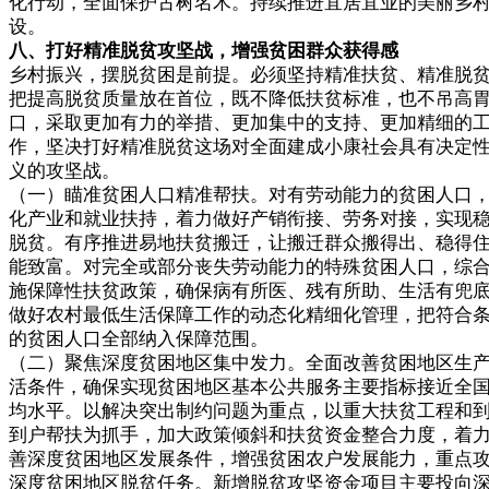
化行动，全面保护古树名木。持续推进宜居宜业的美丽乡
设。
八、打好精准脱贫攻坚战，增强贫困群众获得感
乡村振兴，摆脱贫困是前提。必须坚持精准扶贫、精准脱
把提高脱贫质量放在首位，既不降低扶贫标准，也不吊高
口，采取更加有力的举措、更加集中的支持、更加精细的
作，坚决打好精准脱贫这场对全面建成小康社会具有决定
义的攻坚战。
（一）瞄准贫困人口精准帮扶。对有劳动能力的贫困人口
化产业和就业扶持，着力做好产销衔接、劳务对接，实现
脱贫。有序推进易地扶贫搬迁，让搬迁群众搬得出、稳得
能致富。对完全或部分丧失劳动能力的特殊贫困人口，综
施保障性扶贫政策，确保病有所医、残有所助、生活有兜
做好农村最低生活保障工作的动态化精细化管理，把符合
的贫困人口全部纳入保障范围。
（二）聚焦深度贫困地区集中发力。全面改善贫困地区生
活条件，确保实现贫困地区基本公共服务主要指标接近全
均水平。以解决突出制约问题为重点，以重大扶贫工程和
到户帮扶为抓手，加大政策倾斜和扶贫资金整合力度，着
善深度贫困地区发展条件，增强贫困农户发展能力，重点
深度贫困地区脱贫任务。新增脱贫攻坚资金项目主要投向