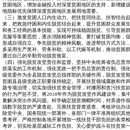
贫困地区，增加金融投入对深度贫困地区的支持，新增建
地指标优先保障深度贫困地区发展用地需要。
（三）激发贫困人口内生动力。把扶贫同扶志、扶智结合
来，把救急纾困和内生脱贫结合起来，提升贫困群众发展
和务工经商的基本技能，实现可持续稳固脱贫。引导贫困
克服等靠要思想，逐步消除精神贫困。要打破贫困均衡，
形成自强自立、争先脱贫的精神风貌。改进帮扶方式方法
多采用生产奖补、劳务补助、以工代赈等机制，推动贫困
通过自己的辛勤劳动脱贫致富。
（四）强化脱贫攻坚责任和监督。坚持中央统筹省负总责
抓落实的工作机制，强化党政一把手负总责的责任制。强
级党委作为全县脱贫攻坚总指挥部的关键作用，脱贫攻坚
贫困县县级党政正职要保持稳定。开展扶贫领域腐败和作
题专项治理，切实加强扶贫资金管理，对挪用和贪污扶贫
的行为严惩不贷。将2018年作为脱贫攻坚作风建设年，集
量解决突出作风问题。科学确定脱贫摘帽时间，对弄虚作
搞数字脱贫的严肃查处。完善扶贫督查巡查、考核评估办
除党中央、国务院统一部署外，各部门一律不准再组织其
查考评。严格控制各地开展增加一线扶贫干部负担的各类
考评，切实给基层减轻工作负担。关心爱护战斗在扶贫第