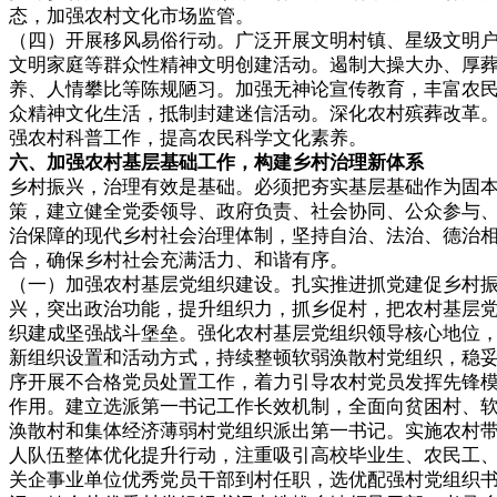
态，加强农村文化市场监管。
（四）开展移风易俗行动。广泛开展文明村镇、星级文明
文明家庭等群众性精神文明创建活动。遏制大操大办、厚
养、人情攀比等陈规陋习。加强无神论宣传教育，丰富农
众精神文化生活，抵制封建迷信活动。深化农村殡葬改革
强农村科普工作，提高农民科学文化素养。
六、加强农村基层基础工作，构建乡村治理新体系
乡村振兴，治理有效是基础。必须把夯实基层基础作为固
策，建立健全党委领导、政府负责、社会协同、公众参与
治保障的现代乡村社会治理体制，坚持自治、法治、德治
合，确保乡村社会充满活力、和谐有序。
（一）加强农村基层党组织建设。扎实推进抓党建促乡村
兴，突出政治功能，提升组织力，抓乡促村，把农村基层
织建成坚强战斗堡垒。强化农村基层党组织领导核心地位
新组织设置和活动方式，持续整顿软弱涣散村党组织，稳
序开展不合格党员处置工作，着力引导农村党员发挥先锋
作用。建立选派第一书记工作长效机制，全面向贫困村、
涣散村和集体经济薄弱村党组织派出第一书记。实施农村
人队伍整体优化提升行动，注重吸引高校毕业生、农民工
关企事业单位优秀党员干部到村任职，选优配强村党组织