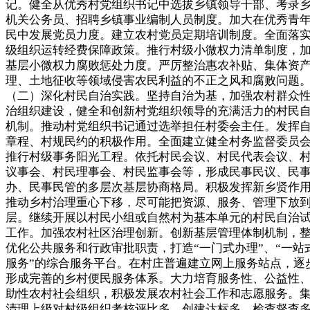
记。健全从优秀村党组织书记中选拔乡镇领导干部、考录
机关公务员、招聘乡镇事业编制人员制度。加大在优秀青
民中发展党员力度。建立农村党员定期培训制度。全面落
级组织运转经费保障政策。推行村级小微权力清单制度，
基层小微权力腐败惩处力度。严厉整治惠农补贴、集体资
理、土地征收等领域侵害农民利益的不正之风和腐败问题
（二）深化村民自治实践。坚持自治为基，加强农村群众
治组织建设，健全和创新村党组织领导的充满活力的村民
机制。推动村党组织书记通过选举担任村委会主任。发挥
章程、村规民约的积极作用。全面建立健全村务监督委员
推行村级事务阳光工程。依托村民会议、村民代表会议、
议事会、村民理事会、村民监事会等，形成民事民议、民
办、民事民管的多层次基层协商格局。积极发挥新乡贤作
推动乡村治理重心下移，尽可能把资源、服务、管理下放
层。继续开展以村民小组或自然村为基本单元的村民自治
工作。加强农村社区治理创新。创新基层管理体制机制，
优化公共服务和行政审批职责，打造“一门式办理”、“一站
服务”的综合服务平台。在村庄普遍建立网上服务站点，逐
形成完善的乡村便民服务体系。大力培育服务性、公益性
助性农村社会组织，积极发展农村社会工作和志愿服务。
清理上级对村级组织考核评比多、创建达标多、检查督查