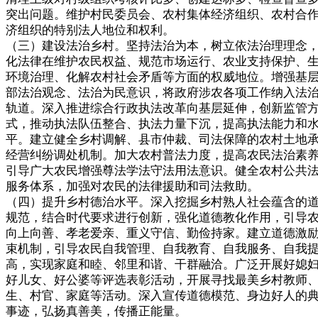
突出问题。维护村民委员会、农村集体经济组织、农村合
济组织的特别法人地位和权利。
（三）建设法治乡村。坚持法治为本，树立依法治理理念
化法律在维护农民权益、规范市场运行、农业支持保护、
环境治理、化解农村社会矛盾等方面的权威地位。增强基
部法治观念、法治为民意识，将政府涉农各项工作纳入法
轨道。深入推进综合行政执法改革向基层延伸，创新监管
式，推动执法队伍整合、执法力量下沉，提高执法能力和
平。建立健全乡村调解、县市仲裁、司法保障的农村土地
经营纠纷调处机制。加大农村普法力度，提高农民法治素
引导广大农民增强尊法学法守法用法意识。健全农村公共
服务体系，加强对农民的法律援助和司法救助。
（四）提升乡村德治水平。深入挖掘乡村熟人社会蕴含的
规范，结合时代要求进行创新，强化道德教化作用，引导
向上向善、孝老爱亲、重义守信、勤俭持家。建立道德激
束机制，引导农民自我管理、自我教育、自我服务、自我
高，实现家庭和睦、邻里和谐、干群融洽。广泛开展好媳
好儿女、好公婆等评选表彰活动，开展寻找最美乡村教师
生、村官、家庭等活动。深入宣传道德模范、身边好人的
事迹，弘扬真善美，传播正能量。