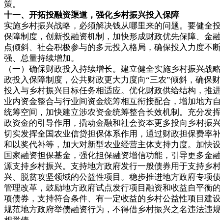
策。
十一、开拓投融资渠道，强化乡村振兴投入保障
实施乡村振兴战略，必须解决钱从哪里来的问题。要健全
保障制度，创新投融资机制，加快形成财政优先保障、金
点倾斜、社会积极参与的多元投入格局，确保投入力度不
强、总量持续增加。
（一）确保财政投入持续增长。建立健全实施乡村振兴战
政投入保障制度，公共财政更大力度向“三农”倾斜，确保
投入与乡村振兴目标任务相适应。优化财政供给结构，推
业内资金整合与行业间资金统筹相互衔接配合，增加地方
统筹空间，加快建立涉农资金统筹整合长效机制。充分发
政资金的引导作用，撬动金融和社会资本更多投向乡村振
切实发挥全国农业信贷担保体系作用，通过财政担保费率
和以奖代补等，加大对新型农业经营主体支持力度。加快
国家融资担保基金，强化担保融资增信功能，引导更多金
源支持乡村振兴。支持地方政府发行一般债券用于支持乡
兴、脱贫攻坚领域的公益性项目。稳步推进地方政府专项
管理改革，鼓励地方政府试点发行项目融资和收益自平衡
项债券，支持符合条件、有一定收益的乡村公益性项目建
规范地方政府举债融资行为，不得借乡村振兴之名违法违