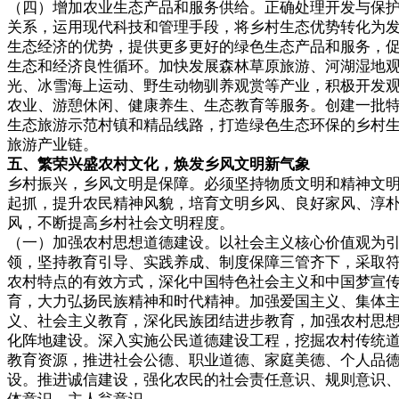
（四）增加农业生态产品和服务供给。正确处理开发与保
关系，运用现代科技和管理手段，将乡村生态优势转化为
生态经济的优势，提供更多更好的绿色生态产品和服务，
生态和经济良性循环。加快发展森林草原旅游、河湖湿地
光、冰雪海上运动、野生动物驯养观赏等产业，积极开发
农业、游憩休闲、健康养生、生态教育等服务。创建一批
生态旅游示范村镇和精品线路，打造绿色生态环保的乡村
旅游产业链。
五、繁荣兴盛农村文化，焕发乡风文明新气象
乡村振兴，乡风文明是保障。必须坚持物质文明和精神文
起抓，提升农民精神风貌，培育文明乡风、良好家风、淳
风，不断提高乡村社会文明程度。
（一）加强农村思想道德建设。以社会主义核心价值观为
领，坚持教育引导、实践养成、制度保障三管齐下，采取
农村特点的有效方式，深化中国特色社会主义和中国梦宣
育，大力弘扬民族精神和时代精神。加强爱国主义、集体
义、社会主义教育，深化民族团结进步教育，加强农村思
化阵地建设。深入实施公民道德建设工程，挖掘农村传统
教育资源，推进社会公德、职业道德、家庭美德、个人品
设。推进诚信建设，强化农民的社会责任意识、规则意识