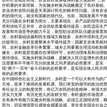
农村社会稳定和谐。农业农村发展取得的重大成就和“三农
作积累的丰富经验，为实施乡村振兴战略奠定了良好基础
农业农村农民问题是关系国计民生的根本性问题。没有农
村的现代化，就没有国家的现代化。当前，我国发展不平
充分问题在乡村最为突出，主要表现在：农产品阶段性供
求和供给不足并存，农业供给质量亟待提高；农民适应生
发展和市场竞争的能力不足，新型职业农民队伍建设亟需
强；农村基础设施和民生领域欠账较多，农村环境和生态
比较突出，乡村发展整体水平亟待提升；国家支农体系相
弱，农村金融改革任务繁重，城乡之间要素合理流动机制
健全；农村基层党建存在薄弱环节，乡村治理体系和治理
亟待强化。实施乡村振兴战略，是解决人民日益增长的美
活需要和不平衡不充分的发展之间矛盾的必然要求，是实
现“两个一百年”奋斗目标的必然要求，是实现全体人民共
裕的必然要求。
在中国特色社会主义新时代，乡村是一个可以大有作为的
天地，迎来了难得的发展机遇。我们有党的领导的政治优
有社会主义的制度优势，有亿万农民的创造精神，有强大
济实力支撑，有历史悠久的农耕文明，有旺盛的市场需求
全有条件有能力实施乡村振兴战略。必须立足国情农情，
而为，切实增强责任感使命感紧迫感，举全党全国全社会