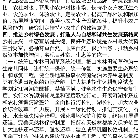
型农业经营主体带动作用，打造区域公用品牌，开展农超
接、农社对接，帮助小农户对接市场。扶持小农户发展生
业、设施农业、体验农业、定制农业，提高产品档次和附
值，拓展增收空间。改善小农户生产设施条件，提升小农
风险能力。研究制定扶持小农生产的政策意见。
四、推进乡村绿色发展，打造人与自然和谐共生发展新格
乡村振兴，生态宜居是关键。良好生态环境是农村最大优
宝贵财富。必须尊重自然、顺应自然、保护自然，推动乡
然资本加快增值，实现百姓富、生态美的统一。
（一）统筹山水林田湖草系统治理。把山水林田湖草作为
生命共同体，进行统一保护、统一修复。实施重要生态系
护和修复工程。健全耕地草原森林河流湖泊休养生息制度
类有序退出超载的边际产能。扩大耕地轮作休耕制度试点
学划定江河湖海限捕、禁捕区域，健全水生生态保护修复
度。实行水资源消耗总量和强度双控行动。开展河湖水系
和农村河塘清淤整治，全面推行河长制、湖长制。加大农
价综合改革工作力度。开展国土绿化行动，推进荒漠化、
化、水土流失综合治理。强化湿地保护和恢复，继续开展
还湿。完善天然林保护制度，把所有天然林都纳入保护范
扩大退耕还林还草、退牧还草，建立成果巩固长效机制。
实施三北防护林体系建设等林业重点工程，实施森林质量