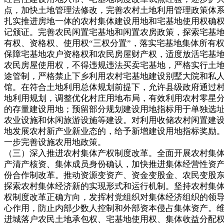
点，加快土地管理法修改，完善农村土地利用管理政策体
扎实推进房地一体的农村集体建设用地和宅基地使用权确
记颁证。完善农民闲置宅基地和闲置农房政策，探索宅基
有权、资格权、使用权“三权分置”，落实宅基地集体所有
保障宅基地农户资格权和农民房屋财产权，适度放活宅基
农民房屋使用权，不得违规违法买卖宅基地，严格实行土
途管制，严格禁止下乡利用农村宅基地建设别墅大院和私
馆。在符合土地利用总体规划前提下，允许县级政府通过
地利用规划，调整优化村庄用地布局，有效利用农村零星
的存量建设用地；预留部分规划建设用地指标用于单独选
农业设施和休闲旅游设施等建设。对利用收储农村闲置建
地发展农村新产业新业态的，给予新增建设用地指标奖励
一步完善设施农用地政策。
（三）深入推进农村集体产权制度改革。全面开展农村集
产清产核资、集体成员身份确认，加快推进集体经营性资
份合作制改革。推动资源变资产、资金变股金、农民变股
探索农村集体经济新的实现形式和运行机制。坚持农村集
权制度改革正确方向，发挥村党组织对集体经济组织的领
心作用，防止内部少数人控制和外部资本侵占集体资产。
进城落户农民土地承包权、宅基地使用权、集体收益分配