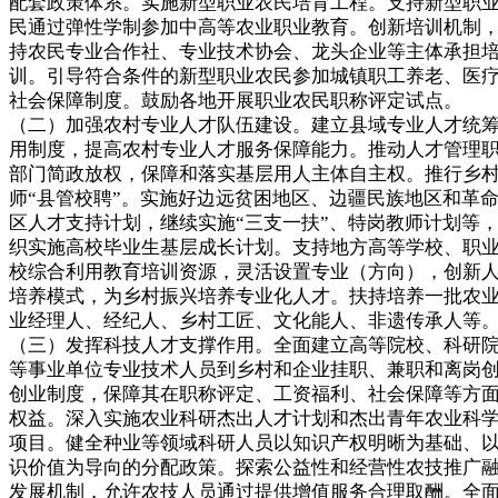
配套政策体系。实施新型职业农民培育工程。支持新型职
民通过弹性学制参加中高等农业职业教育。创新培训机制
持农民专业合作社、专业技术协会、龙头企业等主体承担
训。引导符合条件的新型职业农民参加城镇职工养老、医
社会保障制度。鼓励各地开展职业农民职称评定试点。
（二）加强农村专业人才队伍建设。建立县域专业人才统
用制度，提高农村专业人才服务保障能力。推动人才管理
部门简政放权，保障和落实基层用人主体自主权。推行乡
师“县管校聘”。实施好边远贫困地区、边疆民族地区和革
区人才支持计划，继续实施“三支一扶”、特岗教师计划等
织实施高校毕业生基层成长计划。支持地方高等学校、职
校综合利用教育培训资源，灵活设置专业（方向），创新
培养模式，为乡村振兴培养专业化人才。扶持培养一批农
业经理人、经纪人、乡村工匠、文化能人、非遗传承人等
（三）发挥科技人才支撑作用。全面建立高等院校、科研
等事业单位专业技术人员到乡村和企业挂职、兼职和离岗
创业制度，保障其在职称评定、工资福利、社会保障等方
权益。深入实施农业科研杰出人才计划和杰出青年农业科
项目。健全种业等领域科研人员以知识产权明晰为基础、
识价值为导向的分配政策。探索公益性和经营性农技推广
发展机制，允许农技人员通过提供增值服务合理取酬。全