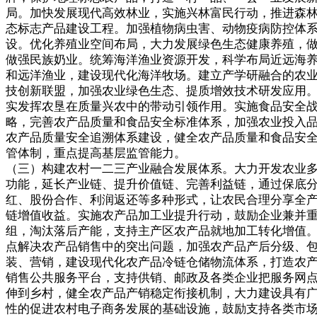
局。加快发展现代高效林业，实施兴林富民行动，推进森
态标志产品建设工程。加强植物病虫害、动物疫病防控体
设。优化养殖业空间布局，大力发展绿色生态健康养殖，
做强民族奶业。统筹海洋渔业资源开发，科学布局近远海
和远洋渔业，建设现代化海洋牧场。建立产学研融合的农
技创新联盟，加强农业绿色生态、提质增效技术研发应用
实发挥农垦在质量兴农中的带动引领作用。实施食品安全
略，完善农产品质量和食品安全标准体系，加强农业投入
农产品质量安全追溯体系建设，健全农产品质量和食品安
管体制，重点提高基层监管能力。
（三）构建农村一二三产业融合发展体系。大力开发农业
功能，延长产业链、提升价值链、完善利益链，通过保底
红、股份合作、利润返还等多种形式，让农民合理分享全
链增值收益。实施农产品加工业提升行动，鼓励企业兼并
组，淘汰落后产能，支持主产区农产品就地加工转化增值
点解决农产品销售中的突出问题，加强农产品产后分级、
装、营销，建设现代化农产品冷链仓储物流体系，打造农
销售公共服务平台，支持供销、邮政及各类企业把服务网
伸到乡村，健全农产品产销稳定衔接机制，大力建设具有
性的促进农村电子商务发展的基础设施，鼓励支持各类市