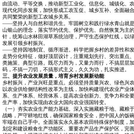
由流动、平等交换，推动新型工业化、信息化、城镇化、
现代化同步发展，加快形成工农互促、城乡互补、全面融
共同繁荣的新型工农城乡关系。
——坚持人与自然和谐共生。牢固树立和践行绿水青山就
山银山的理念，落实节约优先、保护优先、自然恢复为主
针，统筹山水林田湖草系统治理，严守生态保护红线，以
发展引领乡村振兴。
——坚持因地制宜、循序渐进。科学把握乡村的差异性和
走势分化特征，做好顶层设计，注重规划先行、突出重点
类施策、典型引路。既尽力而为，又量力而行，不搞层层
码，不搞一刀切，不搞形式主义，久久为功，扎实推进。
三、提升农业发展质量，培育乡村发展新动能
乡村振兴，产业兴旺是重点。必须坚持质量兴农、绿色兴
以农业供给侧结构性改革为主线，加快构建现代农业产业
系、生产体系、经营体系，提高农业创新力、竞争力和全
生产率，加快实现由农业大国向农业强国转变。
（一）夯实农业生产能力基础。深入实施藏粮于地、藏粮
战略，严守耕地红线，确保国家粮食安全，把中国人的饭
牢端在自己手中。全面落实永久基本农田特殊保护制度，
划定和建设粮食生产功能区、重要农产品生产保护区，完