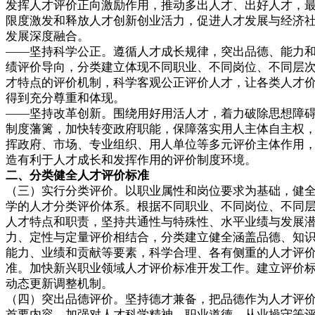
发挥人才评价正向激励作用，推动多出人才、出好人才，
限度激发和释放人才创新创业活力，促进人才发展与经济
发展深度融合。
——坚持科学公正。遵循人才成长规律，突出品德、能力
绩评价导向，分类建立体现不同职业、不同岗位、不同层
才特点的评价机制，科学客观公正评价人才，让各类人才
得到充分尊重和体现。
——坚持改革创新。围绕用好用活人才，着力破除思想障
制度藩篱，加快转变政府职能，保障落实用人主体自主权
挥政府、市场、专业组织、用人单位等多元评价主体作用
造有利于人才成长和发挥作用的评价制度环境。
二、分类健全人才评价标准
（三）实行分类评价。以职业属性和岗位要求为基础，健
学的人才分类评价体系。根据不同职业、不同岗位、不同
人才特点和职责，坚持共通性与特殊性、水平业绩与发展
力、定性与定量评价相结合，分类建立健全涵盖品德、知
能力、业绩和贡献等要素，科学合理、各有侧重的人才评
准。加快新兴职业领域人才评价标准开发工作。建立评价
动态更新调整机制。
（四）突出品德评价。坚持德才兼备，把品德作为人才评
首要内容，加强对人才科学精神、职业道德、从业操守等