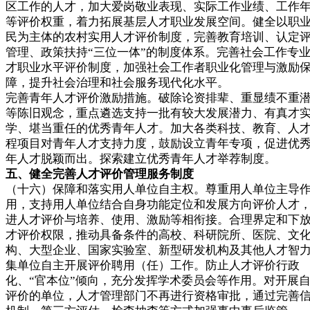
区工作的人才，加大爱岗敬业表现、实际工作业绩、工作
等评价权重，着力拓展基层人才职业发展空间。健全以职
民为主体的农村实用人才评价制度，完善教育培训、认定
管理、政策扶持“三位一体”的制度体系。完善社会工作专
才职业水平评价制度，加强社会工作者职业化管理与激励
障，提升社会治理和社会服务现代化水平。
完善青年人才评价激励措施。破除论资排辈、重显绩不重
等陈旧观念，重点遴选支持一批有较大发展潜力、有真才
学、堪当重任的优秀青年人才。加大各类科技、教育、人
程项目对青年人才支持力度，鼓励设立青年专项，促进优
年人才脱颖而出。探索建立优秀青年人才举荐制度。
五、健全完善人才评价管理服务制度
（十六）保障和落实用人单位自主权。尊重用人单位主导
用，支持用人单位结合自身功能定位和发展方向评价人才
进人才评价与培养、使用、激励等相衔接。合理界定和下
才评价权限，推动具备条件的高校、科研院所、医院、文
构、大型企业、国家实验室、新型研发机构及其他人才智
集单位自主开展评价聘用（任）工作。防止人才评价行政
化、“官本位”倾向，充分发挥学术委员会等作用。对开展
评价的单位，人才管理部门不再进行资格审批，通过完善