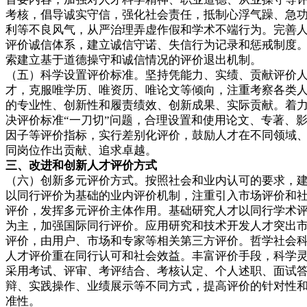
考核，倡导诚实守信，强化社会责任，抵制心浮气躁、急
利等不良风气，从严治理弄虚作假和学术不端行为。完善
评价诚信体系，建立诚信守诺、失信行为记录和惩戒制度
索建立基于道德操守和诚信情况的评价退出机制。
（五）科学设置评价标准。坚持凭能力、实绩、贡献评价
才，克服唯学历、唯资历、唯论文等倾向，注重考察各类
的专业性、创新性和履责绩效、创新成果、实际贡献。着
决评价标准“一刀切”问题，合理设置和使用论文、专著、
因子等评价指标，实行差别化评价，鼓励人才在不同领域
同岗位作出贡献、追求卓越。
三、改进和创新人才评价方式
（六）创新多元评价方式。按照社会和业内认可的要求，
以同行评价为基础的业内评价机制，注重引入市场评价和
评价，发挥多元评价主体作用。基础研究人才以同行学术
为主，加强国际同行评价。应用研究和技术开发人才突出
评价，由用户、市场和专家等相关第三方评价。哲学社会
人才评价重在同行认可和社会效益。丰富评价手段，科学
采用考试、评审、考评结合、考核认定、个人述职、面试
辩、实践操作、业绩展示等不同方式，提高评价的针对性
准性。