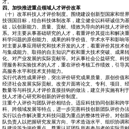
才。
四、加快推进重点领域人才评价改革
（十）改革科技人才评价制度。围绕建设创新型国家和世
技强国目标，结合科技体制改革，建立健全以科研诚信为
础，以创新能力、质量、贡献、绩效为导向的科技人才评
系。对主要从事基础研究的人才，着重评价其提出和解决
科学问题的原创能力、成果的科学价值、学术水平和影响
对主要从事应用研究和技术开发的人才，着重评价其技术
与集成能力、取得的自主知识产权和重大技术突破、成果
化、对产业发展的实际贡献等。对从事社会公益研究、科
理服务和实验技术的人才，重在评价考核工作绩效，引导
高服务水平和技术支持能力。
实行代表性成果评价，突出评价研究成果质量、原创价值
经济社会发展实际贡献。改变片面将论文、专利、项目、
数量等与科技人才评价直接挂钩的做法，建立并实施有利
技人才潜心研究和创新的评价制度。
注重个人评价与团队评价相结合。适应科技协同创新和跨
科、跨领域发展等特点，进一步完善科技创新团队评价办
实行以合作解决重大科技问题为重点的整体性评价。对创
队负责人以把握研究发展方向、学术造诣水平、组织协调
队建设等为评价重点。尊重认可团队所有参与者的实际贡