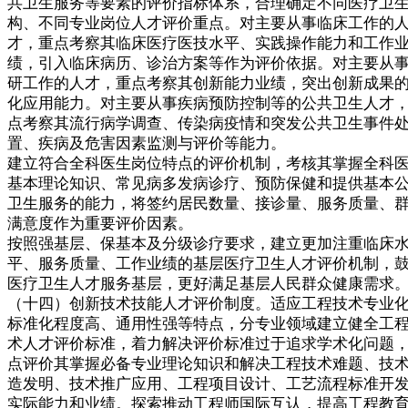
共卫生服务等要素的评价指标体系，合理确定不同医疗卫
构、不同专业岗位人才评价重点。对主要从事临床工作的
才，重点考察其临床医疗医技水平、实践操作能力和工作
绩，引入临床病历、诊治方案等作为评价依据。对主要从
研工作的人才，重点考察其创新能力业绩，突出创新成果
化应用能力。对主要从事疾病预防控制等的公共卫生人才
点考察其流行病学调查、传染病疫情和突发公共卫生事件
置、疾病及危害因素监测与评价等能力。
建立符合全科医生岗位特点的评价机制，考核其掌握全科
基本理论知识、常见病多发病诊疗、预防保健和提供基本
卫生服务的能力，将签约居民数量、接诊量、服务质量、
满意度作为重要评价因素。
按照强基层、保基本及分级诊疗要求，建立更加注重临床
平、服务质量、工作业绩的基层医疗卫生人才评价机制，
医疗卫生人才服务基层，更好满足基层人民群众健康需求
（十四）创新技术技能人才评价制度。适应工程技术专业
标准化程度高、通用性强等特点，分专业领域建立健全工
术人才评价标准，着力解决评价标准过于追求学术化问题
点评价其掌握必备专业理论知识和解决工程技术难题、技
造发明、技术推广应用、工程项目设计、工艺流程标准开
实际能力和业绩。探索推动工程师国际互认，提高工程教