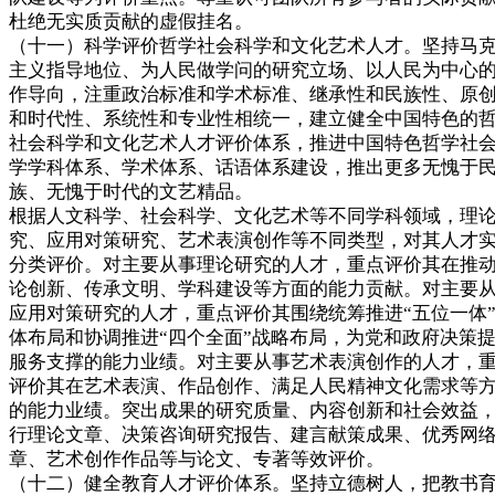
杜绝无实质贡献的虚假挂名。
（十一）科学评价哲学社会科学和文化艺术人才。坚持马
主义指导地位、为人民做学问的研究立场、以人民为中心
作导向，注重政治标准和学术标准、继承性和民族性、原
和时代性、系统性和专业性相统一，建立健全中国特色的
社会科学和文化艺术人才评价体系，推进中国特色哲学社
学学科体系、学术体系、话语体系建设，推出更多无愧于
族、无愧于时代的文艺精品。
根据人文科学、社会科学、文化艺术等不同学科领域，理
究、应用对策研究、艺术表演创作等不同类型，对其人才
分类评价。对主要从事理论研究的人才，重点评价其在推
论创新、传承文明、学科建设等方面的能力贡献。对主要
应用对策研究的人才，重点评价其围绕统筹推进“五位一体
体布局和协调推进“四个全面”战略布局，为党和政府决策
服务支撑的能力业绩。对主要从事艺术表演创作的人才，
评价其在艺术表演、作品创作、满足人民精神文化需求等
的能力业绩。突出成果的研究质量、内容创新和社会效益
行理论文章、决策咨询研究报告、建言献策成果、优秀网
章、艺术创作作品等与论文、专著等效评价。
（十二）健全教育人才评价体系。坚持立德树人，把教书