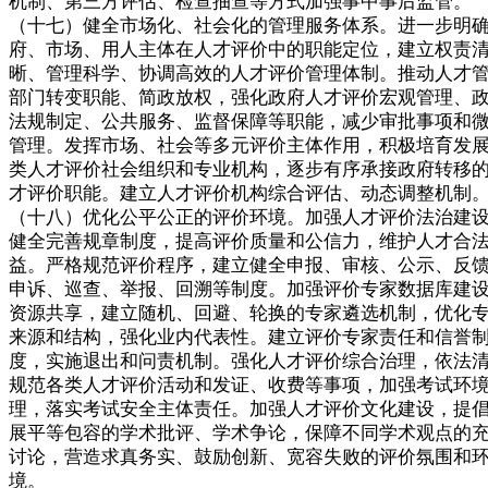
机制、第三方评估、检查抽查等方式加强事中事后监管。
（十七）健全市场化、社会化的管理服务体系。进一步明
府、市场、用人主体在人才评价中的职能定位，建立权责
晰、管理科学、协调高效的人才评价管理体制。推动人才
部门转变职能、简政放权，强化政府人才评价宏观管理、
法规制定、公共服务、监督保障等职能，减少审批事项和
管理。发挥市场、社会等多元评价主体作用，积极培育发
类人才评价社会组织和专业机构，逐步有序承接政府转移
才评价职能。建立人才评价机构综合评估、动态调整机制
（十八）优化公平公正的评价环境。加强人才评价法治建
健全完善规章制度，提高评价质量和公信力，维护人才合
益。严格规范评价程序，建立健全申报、审核、公示、反
申诉、巡查、举报、回溯等制度。加强评价专家数据库建
资源共享，建立随机、回避、轮换的专家遴选机制，优化
来源和结构，强化业内代表性。建立评价专家责任和信誉
度，实施退出和问责机制。强化人才评价综合治理，依法
规范各类人才评价活动和发证、收费等事项，加强考试环
理，落实考试安全主体责任。加强人才评价文化建设，提
展平等包容的学术批评、学术争论，保障不同学术观点的
讨论，营造求真务实、鼓励创新、宽容失败的评价氛围和
境。