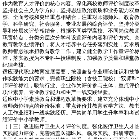
作为教育人才评价的核心内容。深化高校教师评价制度改
坚持社会主义办学方向，坚持思想政治素质和业务能力双
察、全面考核和突出重点相结合，注重对师德师风、教育
学、科学研究、社会服务、专业发展的综合评价。坚持分
导和分层次评价相结合，根据不同类型高校、不同岗位教
职责特点，分类分层次分学科设置评价内容和评价方式。
教育教学业绩评价，将人才培养中心任务落到实处，要求
教师都必须承担教育教学工作，建立健全教学工作量评价
准，落实教授为本专科生授课制度，加强教学质量和课堂
纪律考核。
适应现代职业教育发展需要，按照兼备专业理论知识和技
作实践能力的要求，完善职业院校（含技工院校）“双师型
师评价标准，吸纳行业、企业作为评价参与主体，重点评
职业素养、专业教学能力和生产一线实践经验。
适应中小学素质教育和课程改革新要求，建立充分体现中
教师岗位特点的评价标准，重点评价其教育教学方法、教
人工作业绩和一线实践经历。严禁简单用学生升学率和考
绩评价中小学教师。
（十三）改进医疗卫生人才评价制度。强化医疗卫生人才
实践能力评价，完善涵盖医德医风、临床实践、科研带教