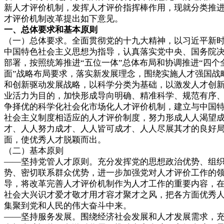
新人才评价机制，发挥人才评价指挥棒作用，现就分类推
才评价机制改革提出如下意见。
一、总体要求和基本原则
（一）总体要求。全面贯彻党的十九大精神，以习近平新
中国特色社会主义思想为指导，认真落实党中央、国务院
部署，按照统筹推进“五位一体”总体布局和协调推进“四个
面”战略布局要求，落实新发展理念，围绕实施人才强国战
和创新驱动发展战略，以科学分类为基础，以激发人才创
业活力为目的，加快形成导向明确、精准科学、规范有序
争择优的科学化社会化市场化人才评价机制，建立与中国
社会主义制度相适应的人才评价制度，努力形成人人渴望
才、人人努力成才、人人皆可成才、人人尽展其才的良好
面，使优秀人才脱颖而出。
（二）基本原则
——坚持党管人才原则。充分发挥党的思想政治优势、组
势、密切联系群众优势，进一步加强党对人才评价工作的
导，将改革完善人才评价机制作为人才工作的重要内容，
社会大兴识才爱才敬才用才容才聚才之风，把各方面优秀
集聚到党和人民的伟大奋斗中来。
——坚持服务发展。围绕经济社会发展和人才发展需求，