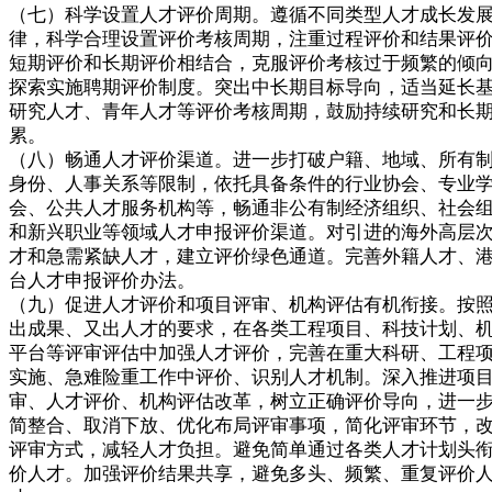
（七）科学设置人才评价周期。遵循不同类型人才成长发
律，科学合理设置评价考核周期，注重过程评价和结果评
短期评价和长期评价相结合，克服评价考核过于频繁的倾
探索实施聘期评价制度。突出中长期目标导向，适当延长
研究人才、青年人才等评价考核周期，鼓励持续研究和长
累。
（八）畅通人才评价渠道。进一步打破户籍、地域、所有
身份、人事关系等限制，依托具备条件的行业协会、专业
会、公共人才服务机构等，畅通非公有制经济组织、社会
和新兴职业等领域人才申报评价渠道。对引进的海外高层
才和急需紧缺人才，建立评价绿色通道。完善外籍人才、
台人才申报评价办法。
（九）促进人才评价和项目评审、机构评估有机衔接。按
出成果、又出人才的要求，在各类工程项目、科技计划、
平台等评审评估中加强人才评价，完善在重大科研、工程
实施、急难险重工作中评价、识别人才机制。深入推进项
审、人才评价、机构评估改革，树立正确评价导向，进一
简整合、取消下放、优化布局评审事项，简化评审环节，
评审方式，减轻人才负担。避免简单通过各类人才计划头
价人才。加强评价结果共享，避免多头、频繁、重复评价