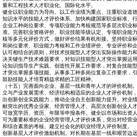
量和工程技术人才职业化、国际化水平。
健全以职业能力为导向、以工作业绩为重点、注重职业道
知识水平的技能人才评价体系。加快构建国家职业标准、
企业工种岗位要求、专项职业能力考核规范等多层次职业
准。完善职业资格评价、职业技能等级认定、专项职业能
核等多元化评价方式，做好评价结果有机衔接。坚持职业
和岗位要求、职业能力考核和工作业绩评价、专业评价和
认可相结合的原则，对技术技能型人才突出实际操作能力
决关键生产技术难题要求，对知识技能型人才突出掌握运
论知识指导生产实践、创造性开展工作要求，对复合技能
才突出掌握多项技能、从事多工种多岗位复杂工作要求，
鼓励技能人才培育精益求精的工匠精神。
（十五）完善面向企业、基层一线和青年人才的评价机制
立与产业发展需求、经济结构相适应的企业人才评价机制
出创新创业实践能力，推动企业自主创新能力提升。对业
献突出的优秀企业家、经营管理人才、高层次创新创业人
可放宽学历、资历、年限等申报条件。健全以市场和出资
可为重要标准的企业经营管理人才评价体系，突出对经营
和综合素质的考核。建立社会化的职业经理人评价制度。
创新基层人才评价激励机制。对长期在基层一线和艰苦边