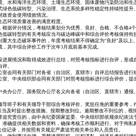
、水和海洋生态环境、土壤生态环境、固体废物污染防治和生
绿色低碳转型、污染治理、生态系统多样性稳定性持续性提升
政资金使用绩效情况。
态环境质量改善的满意程度。
据评分情况，考核结果划分为优秀、良好、合格、不合格4个
色低碳转型的有关考核应当与碳达峰碳中和综合评价考核保持衔
大生态破坏事件的，年度考核结果不得确定为“良好”及以上
，其中综合评价工作于次年3月底前基本完成。
进展情况和取得成效进行总结，对照考核指标进行自评，形成自
自评。
室会同有关部门对各省（自治区、直辖市）自评总结报告进行
室、中央组织部会同有关部门对照考核指标进行综合评价，提出
央办公厅、国务院办公厅名义向各省（自治区、直辖市）通报。
。
导班子和有关领导干部综合考核评价、奖惩任免的重要参考，作
当及时提出整改措施、按期整改到位。逾期整改不到位的，视
要追究责任的，由中央纪委国家监委、中央组织部依规依纪依法
准确提供相关数据和资料，确保考核工作顺利进行。对于徇私舞
失信记录，并按照有关规定严肃追究相关单位和人员责任。