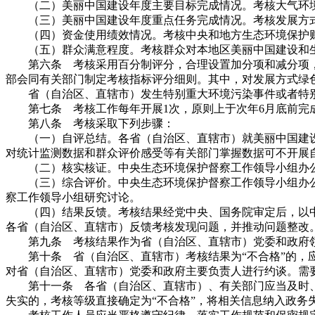
（二）美丽中国建设年度主要目标完成情况。考核大气环境
（三）美丽中国建设年度重点任务完成情况。考核发展方式
（四）资金使用绩效情况。考核中央和地方生态环境保护财
（五）群众满意程度。考核群众对本地区美丽中国建设和生
第六条 考核采用百分制评分，合理设置加分项和减分项，根
部会同有关部门制定考核指标评分细则。其中，对发展方式绿
省（自治区、直辖市）发生特别重大环境污染事件或者特别重
第七条 考核工作每年开展1次，原则上于次年6月底前完成
第八条 考核采取下列步骤：
（一）自评总结。各省（自治区、直辖市）就美丽中国建设
对统计监测数据和群众评价感受等有关部门掌握数据可不开展
（二）核实核证。中央生态环境保护督察工作领导小组办公
（三）综合评价。中央生态环境保护督察工作领导小组办公
察工作领导小组研究讨论。
（四）结果反馈。考核结果经党中央、国务院审定后，以中
各省（自治区、直辖市）反馈考核发现问题，并推动问题整改
第九条 考核结果作为省（自治区、直辖市）党委和政府领
第十条 省（自治区、直辖市）考核结果为“不合格”的，应
对省（自治区、直辖市）党委和政府主要负责人进行约谈。需
第十一条 各省（自治区、直辖市）、有关部门应当及时、
失实的，考核等级直接确定为“不合格”，将相关信息纳入政务