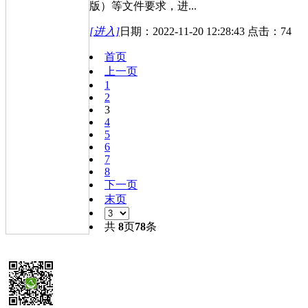
版）等文件要求，进...
[进入]
日期：2022-11-20 12:28:43 点击：74
首页
上一页
1
2
3
4
5
6
7
8
下一页
末页
共
8
页
78
条