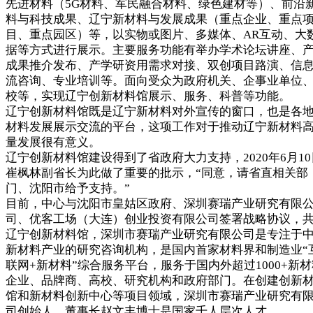
先进材料（5G材料、军民融合材料、绿色建材等）、前沿
料与科技成果、辽宁新材料与发展成果（重点企业、重点
目、重点园区）等，以实物或图片、多媒体、AR互动、大
据等方式进行展示。主要服务功能有举办学术论坛讲座、
成果推介发布、产学研资用需求对接、双创项目路演、信
流咨询、专业培训等。面向受众为政府机关、企事业单位
校等，实现辽宁创新材料馆展示、服务、科普等功能。
辽宁创新材料馆既是辽宁新材料对外宣传的窗口，也是各
材料发展展示交流的平台，这项工作对于推动辽宁新材料
量发展很有意义。
辽宁创新材料馆建设得到了省政府大力支持，2020年6月10
崔枫林副省长为此做了重要的批示，“同意，请省直相关部
门、沈阳市给予支持。”
目前，中心与沈阳市皇姑区政府、深圳赛瑞产业研究有限
司、优客工场（大连）创业投资有限公司签署战略协议，
辽宁创新材料馆，深圳市赛瑞产业研究有限公司是专注于
新材料产业的研究咨询机构，是国内首家材料界和制造业“
联网+新材料”综合服务平台，服务于国内外超过1000+新材
企业、品牌商、高校、研究机构和政府部门。在创建创新
馆和新材料创新中心等项目领域，深圳市赛瑞产业研究有
司创始人、董事长赵文丰博士是国家千人层次人才。