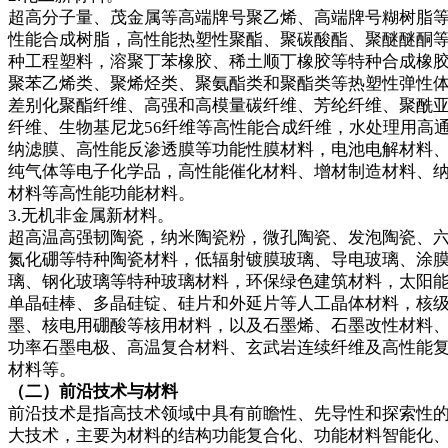
超高分子量、茂金属等高端牌号聚乙烯、高端牌号糊树脂
性能合成树脂，高性能热塑性聚酯、聚碳酸酯、聚醚醚酮
种工程塑料，溶聚丁苯橡胶、稀土顺丁橡胶等特种合成橡
聚苯乙烯类、聚烯烃类、聚氨酯类和聚酯类等热塑性弹性
差别化聚酯纤维、高强和高模量碳纤维、芳纶纤维、聚酰
纤维、生物基尼龙56纤维等高性能合成纤维，水处理用高
纳滤膜、高性能反渗透膜等功能性膜材料，电池电解材料
纯气体等电子化学品，高性能催化材料、增材制造材料、
材料等高性能功能材料。
3.无机非金属新材料。
超高温高强韧陶瓷，纳米陶瓷粉，微孔陶瓷、发泡陶瓷、
氮化硼等特种陶瓷材料，低辐射镀膜玻璃、导电玻璃、涂
璃、钢化玻璃等特种玻璃材料，环保绿色建筑材料，太阳
单晶硅棒、多晶硅锭、硅片和外延片等人工晶体材料，核
墨、核电用硼酸等核用材料，以及石墨烯、石墨改性材料
功率石墨电极、高温复合材料、玄武岩连续纤维及高性能
材料等。
（二）前沿技术与材料
前沿技术是指高技术领域中具有前瞻性、先导性和探索性
大技术，主要为材料的结构功能复合化、功能材料智能化