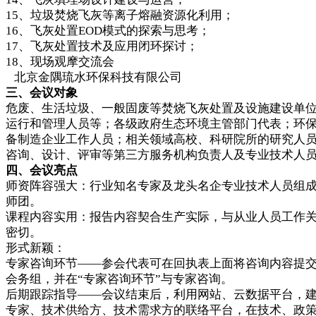
15、垃圾焚烧飞灰等离子熔融资源化利用；
16、飞灰处置EOD模式的探索与思考；
17、飞灰处置技术及应用闭环探讨；
18、现场观摩交流会
北京金隅琉水环保科技有限公司
三、会议对象
危废、生活垃圾、一般固废等焚烧飞灰处置及设施建设单
运行和管理人员等；各级政府生态环境主管部门代表；环
备制造企业工作人员；相关领域高校、科研院所的研究人
咨询、设计、评审等第三方服务机构负责人及专业技术人
四、会议亮点
师资阵容强大：行业知名专家及龙头名企专业技术人员组
师团。
课程内容实用：报告内容契合生产实际，与从业人员工作
密切。
形式新颖：
专家咨询环节——参会代表可在回执表上面将咨询内容提
会务组，并在“专家咨询环节”与专家咨询。
后期跟踪指导——会议结束后，利用网站、云数据平台，
专家、技术供给方、技术需求方的联络平台，在技术、政