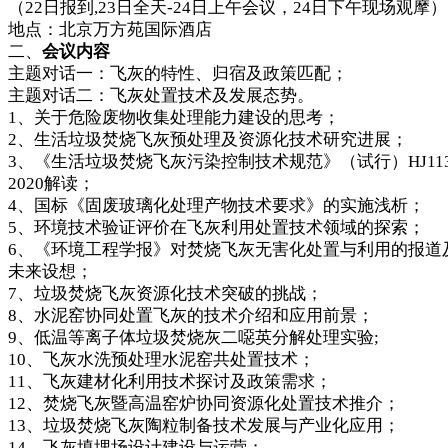
（22日报到,23日全天-24日上午会议，24日下午现场观摩）
地点：北京万方苑国际酒店
二、
会议内容
主题对话一：飞灰的特性、归宿及政策匹配；
主题对话二：飞灰处置技术及发展态势。
1、关于危险废物收集处理能力建设的思考；
2、生活垃圾焚烧飞灰预处理及资源化技术研究进展；
3、《生活垃圾焚烧飞灰污染控制技术规范》（试行）HJ113
2020解读；
4、国标《固废玻璃化处理产物技术要求》的实施浅析；
5、环境技术验证评价在飞灰利用处置技术领域的探索；
6、《环境工程学报》对焚烧飞灰无害化处置与利用的报道
未来设想；
7、垃圾焚烧飞灰资源化技术突破的挑战；
8、水泥窑协同处置飞灰的技术介绍和应用前景；
9、低温等离子体垃圾焚烧灰二噁英分解处理实验;
10、飞灰水洗预处理水泥窑共处置技术；
11、飞灰建材化利用技术探讨及政策需求；
12、焚烧飞灰暨高温窑炉协同资源化处置技术推介；
13、垃圾焚烧飞灰陶粒制备技术发展与产业化应用；
14、飞灰填埋场设计建设与运营；