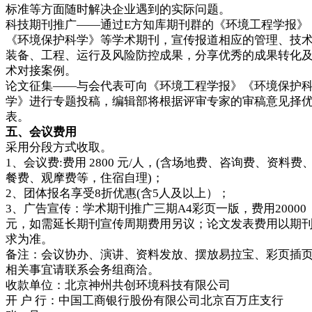
标准等方面随时解决企业遇到的实际问题。
科技期刊推广——通过E方知库期刊群的《环境工程学报》
《环境保护科学》等学术期刊，宣传报道相应的管理、技
装备、工程、运行及风险防控成果，分享优秀的成果转化
术对接案例。
论文征集——与会代表可向《环境工程学报》《环境保护
学》进行专题投稿，编辑部将根据评审专家的审稿意见择
表。
五、会议费用
采用分段方式收取。
1、会议费:费用 2800 元/人，(含场地费、咨询费、资料费
餐费、观摩费等，住宿自理)；
2、团体报名享受8折优惠(含5人及以上）；
3、广告宣传：学术期刊推广三期A4彩页一版，费用20000
元，如需延长期刊宣传周期费用另议；论文发表费用以期
求为准。
备注：会议协办、演讲、资料发放、摆放易拉宝、彩页插
相关事宜请联系会务组商洽。
收款单位：北京神州共创环境科技有限公司
开 户 行：中国工商银行股份有限公司北京百万庄支行