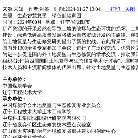
来源:未知 作者:舜筌 时间:2024-01-27 13:04
打印
关闭
主题：生态智慧复垦、绿色低碳家园
时间：2024年08月 地点：辽宁省沈阳市
矿产资源的开采必然会导致土地的破坏与生态环境的损坏。土
建设，绿色低碳高质量发展将成为自然资源开发的主旋律。伴
给土地复垦与生态修复研究提出了新的挑战。在此背景下，由中国
国内外1300余名专家参加了会议，进行了广泛的交流，优秀论文
为进一步促进国内外土地复垦与生态修复的学术交流，推动我国
组织召开“第四届国际土地复垦与生态修复学术研讨会”。届
技术人员和主流新闻媒体的代表出席，针对土地复垦与生态修
主办单位：
中国煤炭学会
辽宁工程技术大学
承办单位：
中国煤炭学会土地复垦与生态修复专业委员会
辽宁工程技术大学土木工程学院
中煤科工集团沈阳设计研究院有限公司
辽宁省废弃矿区生态修复技术重点实验室
矿山重大灾害防治与环境修复省部共建协同创新中心
辽宁省环境科学学会