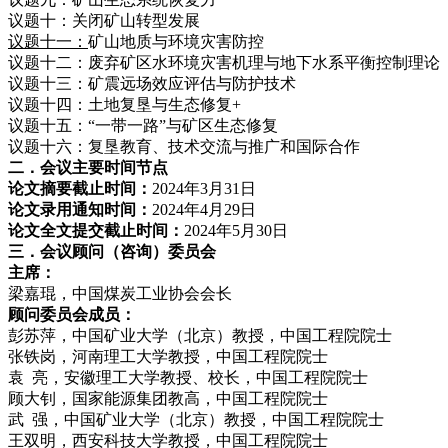
议题十：关闭矿山转型发展
议题
十一
：
矿山地质与环境灾害防控
议题十二：废弃矿区水环境灾害机理与地下水系平衡控制理论
议题十三：矿震远场效应评估与防护技术
议题十四：土地复垦与生态修复+
议题十五：“一带一路”与矿区生态修复
议题十六：复垦教育、技术交流与推广和国际合作
二．会议主要时间节点
论文摘要截止时间：
2024年3月31日
论文录用通知时间：
2024年4月29日
论文全文提交截止时间：
2024年5月30日
三．会议顾问（咨询）委员会
主席：
梁嘉琨，中国煤炭工业协会会长
顾问委员会成员：
彭苏萍，中国矿业大学（北京）教授，中国工程院院士
张铁岗，河南理工大学教授，中国工程院院士
袁 亮，安徽理工大学教授、校长，中国工程院院士
顾大钊，国家能源集团教高，中国工程院院士
武 强，中国矿业大学（北京）教授，中国工程院院士
王双明，西安科技大学教授，中国工程院院士