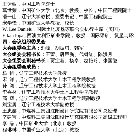
王运敏，中国工程院院士
葛世荣，中国矿业大学（北京）教授、校长，中国工程院院士
潘一山，辽宁大学教授，党委书记，中国工程院院士
宋学锋，中国矿业大学教授、校长
W. Lee Daniels，国际土地复垦家联合会执行主席（美国）
ErkanTopal, 西澳大利亚矿业学院， 教授，国际采矿、复垦
四．会议组织委员会
大会组委会主席：
刘峰、胡振琪、韩军
大会组委会秘书长：
王蕾、唐巨鹏、代树红、陈洪月
大会组委会副秘书长：
贾宝新、杨卓、赵艳玲、张国徽
大会组委会成员：
杨 帆，辽宁工程技术大学教授
宋 洋，辽宁工程技术大学土木工程学院教授
孙 闯，辽宁工程技术大学土木工程学院教授
李喜林，辽宁工程技术大学土木工程学院教授
高 辉，辽宁工程技术大学土木工程学院副教授
刘宝勇，辽宁工程技术大学副教授
王忠鑫，中煤科工集团沈阳设计研究院有限公司总经理
辛建宝，中煤科工集团沈阳设计研究院有限公司高级工程师
李 晶，中国矿业大学（北京）教授
程琳琳，中国矿业大学（北京）教授