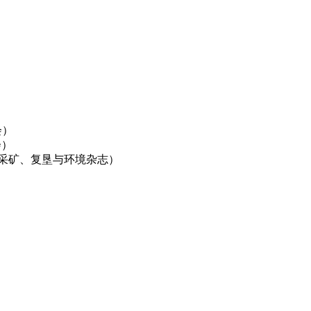
合会）
学会）
ronment（国际采矿、复垦与环境杂志）