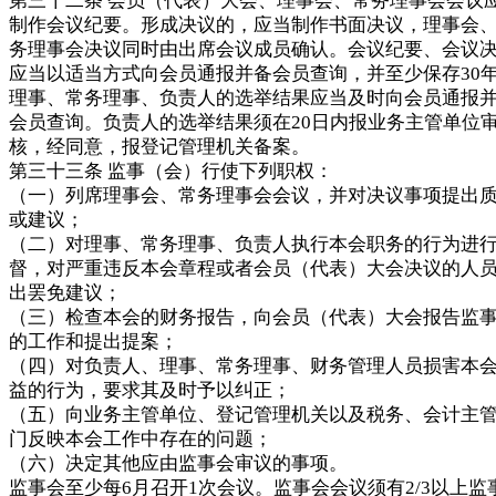
第三十二条 会员（代表）大会、理事会、常务理事会会议
制作会议纪要。形成决议的，应当制作书面决议，理事会
务理事会决议同时由出席会议成员确认。会议纪要、会议
应当以适当方式向会员通报并备会员查询，并至少保存30
理事、常务理事、负责人的选举结果应当及时向会员通报
会员查询。负责人的选举结果须在20日内报业务主管单位
核，经同意，报登记管理机关备案。
第三十三条 监事（会）行使下列职权：
（一）列席理事会、常务理事会会议，并对决议事项提出
或建议；
（二）对理事、常务理事、负责人执行本会职务的行为进
督，对严重违反本会章程或者会员（代表）大会决议的人
出罢免建议；
（三）检查本会的财务报告，向会员（代表）大会报告监
的工作和提出提案；
（四）对负责人、理事、常务理事、财务管理人员损害本
益的行为，要求其及时予以纠正；
（五）向业务主管单位、登记管理机关以及税务、会计主
门反映本会工作中存在的问题；
（六）决定其他应由监事会审议的事项。
监事会至少每6月召开1次会议。监事会会议须有2/3以上监