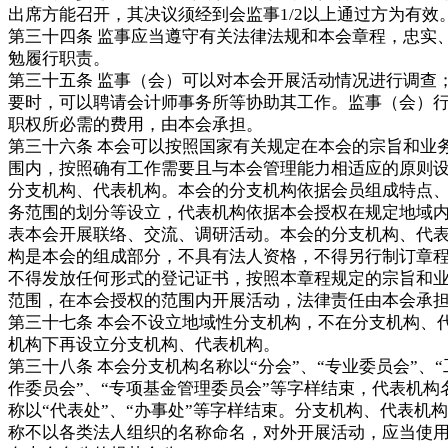
出席方能召开，其决议须经到会监事1/2以上通过方为有效
第三十四条 监事应当遵守有关法律法规和本会章程，忠实
勉履行职责。
第三十五条 监事（会）可以对本会开展活动情况进行调查
要时，可以聘请会计师事务所等协助其工作。监事（会）
职权所必需的费用，由本会承担。
第三十六条 本会可以按照国家有关规定在本会的宗旨和业
围内，按照确有工作需要且与本会管理能力相适应的原则
分支机构、代表机构。本会的分支机构依据会员组成特点
务范围的划分等设立，代表机构依据本会授权在规定地域
表本会开展联络、交流、调研活动。本会的分支机构、代
构是本会的组成部分，不具有法人资格，不得另行制订章
不得发放任何形式的登记证书，按照本章程规定的宗旨和
范围，在本会授权的范围内开展活动，法律责任由本会承
第三十七条 本会不设立地域性分支机构，不在分支机构、
机构下再设立分支机构、代表机构。
第三十八条 本会分支机构名称以“分会”、“专业委员会”、“
作委员会”、“专项基金管理委员会”等字样结束，代表机构
称以“代表处”、“办事处”等字样结束。分支机构、代表机
称不以各类法人组织的名称命名，对外开展活动，应当使