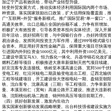
加辽宁产品有效供给，带动产业转型升级。
转变外贸发展方式，推动实体经济利用国际国内两个市场
种资源。落实国家鼓励出口政策，扩大信用保险覆盖面，
广“互联网+外贸”服务新模式。推广国际贸易“单一窗口”，
高通关效率。出口总额占全国的份额不减，力争有所增加
积极扩大有效投资，引导各类资本投向实体经济。深入开
目年活动，抓好招商引资，与中国银行合作，办好跨境投
易洽谈会。发挥民间投资主力军作用，通过PPP等模式吸引
会资本。用足用好开发性金融产品，保障重大项目尽快落
引进国内外到位资金5000亿元，其中利用外资100亿美元。
工建设华晨宝马X3、恒力炼化一体化、兵器华锦石化改扩
燃料乙醇等项目，积极推进大唐阜新煤制天然气项目续建
好京沈客专及连接线、铁岭至本溪高速公路、宽邦500千伏
变电工程、红沿河核电二期及输变电送出工程、辽西北输
工程等续建项目，开工建设徐大堡核电站一期、盘锦至朝
铁、沈白客专、沈康高速（三期）等工程项目。力争阜新
曼、本溪至桓仁（宽甸）高速公路开工建设。推进大连新
场、沈阳桃仙机场二跑道、锦州特高压等项目前期工作
（四）抓好创新发展，激发内生动力
落实国家创新驱动发展战略纲要。出台科技强省建设实施