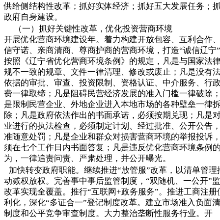
供给侧结构性改革；抓好实体经济；抓好五大发展任务；
政府自身建设。
（一）抓好关键性改革，优化投资营商环境
开展优化营商环境建设年。着力构建开放包容、互利合作
信守诺、亲商清商、尊商护商的营商环境，打造“诚信辽宁
按照《辽宁省优化营商环境条例》的规定，凡是与国家法
规不一致的规章、文件一律清理、修改或废止；凡是没有
依据的审批、审查、投资限制、资格认证、中介服务、行
费一律取缔；凡是阻碍民营经济发展的准入门槛一律破除
是限制民营企业、外地企业进入本地市场的各种壁垒一律
除；凡是政府依法作出的书面承诺，必须按期兑现；凡是
业进行的执法检查，必须制定计划、经过批准、公开公告
准随意处罚；凡是企业和群众对损害营商环境的举报投诉
须在七个工作日内书面答复；凡是违反优化营商环境条例
为，一律追责问责、严肃处理，并公开曝光。
加快转变政府职能。继续推进“放管服”改革，以清单管理
动减权放权。完善事中事后监管制度，“双随机、一公开”
改革实现全覆盖。推行“互联网+政务服务”。推进工商注册
利化，深化“多证合一”登记制度改革。建立市场准入负面
制度和公平竞争审查制度。大力整治垄断性服务行业。开