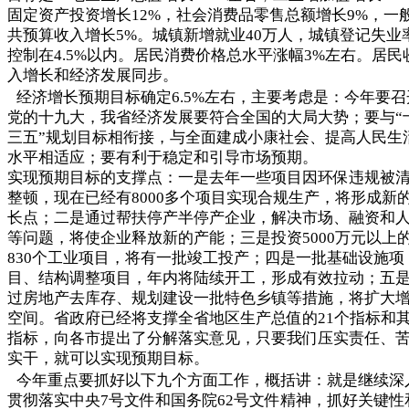
固定资产投资增长12%，社会消费品零售总额增长9%，一
共预算收入增长5%。城镇新增就业40万人，城镇登记失业
控制在4.5%以内。居民消费价格总水平涨幅3%左右。居民
入增长和经济发展同步。
经济增长预期目标确定6.5%左右，主要考虑是：今年要召
党的十九大，我省经济发展要符合全国的大局大势；要与“
三五”规划目标相衔接，与全面建成小康社会、提高人民生
水平相适应；要有利于稳定和引导市场预期。
实现预期目标的支撑点：一是去年一些项目因环保违规被
整顿，现在已经有8000多个项目实现合规生产，将形成新
长点；二是通过帮扶停产半停产企业，解决市场、融资和
等问题，将使企业释放新的产能；三是投资5000万元以上
830个工业项目，将有一批竣工投产；四是一批基础设施项
目、结构调整项目，年内将陆续开工，形成有效拉动；五
过房地产去库存、规划建设一批特色乡镇等措施，将扩大
空间。省政府已经将支撑全省地区生产总值的21个指标和
指标，向各市提出了分解落实意见，只要我们压实责任、
实干，就可以实现预期目标。
今年重点要抓好以下九个方面工作，概括讲：就是继续深
贯彻落实中央7号文件和国务院62号文件精神，抓好关键性