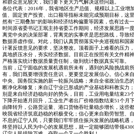
和群众意见较大，我们要下更大力气解决这些问题。
各位代表：2016年，我省地区生产总值、规模以上工业增
值、固定资产投资、出口额等指标未能完成预期目标，这
然有“三期叠加”的影响和经济结构偏重等因素，也有过去
时间原省委书记王珉主持省委工作期间，经济发展思路一
离党中央的决策部署，背离党的实事求是思想路线，导致
数据弄虚作假。对此，我们认真贯彻落实中央巡视组和国
计署反馈意见的要求，坚决整改。顶着面子上难看的压力
真地挤压水分，夯实经济数据。目前正在按照有关文件精
严格落实统计数据质量责任制，做到统计数据真实可靠。
当前，辽宁面临的发展机遇前所未有，遇到的风险挑战前
有，我们既要增强责任意识，更要坚定发展信心。信心来
中央、国务院实施的新一轮振兴战略；来自全省政治生态
断净化和修复；来自辽宁业已形成的产业基础和科教实力
别是来自经济趋稳向好的势头，目前，工业用电量结束23
下降开始逐月回升，工业生产者出厂价格指数结束51个月
由降转升，公路货运量、港口货物吞吐量稳步增长，这些
映我省经济筑底趋稳的积极变化；信心更来自勤劳智慧、
不息的辽宁人民，只要我们牢牢抓住振兴发展的战略机遇
终坚持以人民为中心的发展思想，就一定能够团结带领430
辽宁人民排除万难，夺取一个又一个胜利！