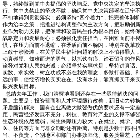
导，始终做到党中央提倡的坚决响应、党中央决定的坚决
行、党中央禁止的坚决不做，确保党中央决策部署在辽宁
不扣地得到贯彻落实；必须坚持“四个着力”，把完善体制
作为治本之策，把推进结构调整作为主攻方向，把鼓励创
业作为动力支撑，把保障和改善民生作为根本目的，始终
战略定力和发展耐心；必须强化责任担当，在困难面前不
惧，在压力面前不退缩，在矛盾面前不躲闪，特别在改革
上敢于涉险滩，在关乎民生福祉问题的解决上不怕得罪人
动真碰硬、知难而进的勇气，以抓铁有痕、踏石留印的作
诠释对党和人民的忠诚；必须坚持实事求是，坚持讲真话
实数、求实效，树立功成不必在我的理念，多做打基础、
远的事，使经济增长实实在在、没有水分，靠真抓实干来
振兴发展目标。
总结去年工作，我们清醒地看到还存在一些亟待解决的问
题。主要是：投资营商和人才环境亟待改善，新旧动力转
矛盾亟待解决。国有企业离做大做强做优的要求还有一定
距，民营经济发展不充分，科技、教育对产业的支撑不够
生态环境依然脆弱，民生保障压力较大，在就业、就学、
医、住房等方面与群众期盼还有距离。特别是少数干部不
当、不负责，个别地区和部门办事效率低、服务质量差，