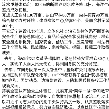
流水质总体稳定，82.6%的断面达到水质考核目标。海洋生
整治成效初显。
完成人工造林130万亩，封山育林80万亩，森林抚育90万亩
综合整治农村环境，建成省级生态乡镇30个、美丽乡村示
400个。
平安辽宁建设扎实推进。立体化社会治安防控体系不断完
安全生产形势总体稳定，食品药品安全状况持续向好，群
安全感逐步提升。国家安全、信访工作、应急管理、司法
工作全面加强。民族团结，宗教和谐。援疆、援藏工作取
成效。
去年，我省连续5次遭受强降雨，紧急转移安置群众30余
人，实现了大雨大汛无伤亡，得到国务院的充分肯定。
去年，在国务院第三次大督查中，盘锦市受到通报表扬
支持国防和军队深化改革。14个市都获得了全国“双拥模范
城”称号。国防动员、边海防建设、人防和民兵预备役工作
现新局面。
落实全面从严治党主体责任。扎实开展“两学一做”学习教
严守政治纪律和政治规矩，自觉做到在思想上政治上行动
以习近平同志为核心的党中央保持高度一致。认真整改落
央巡视组反馈意见，努力做实经济数据。以查处辽宁拉票