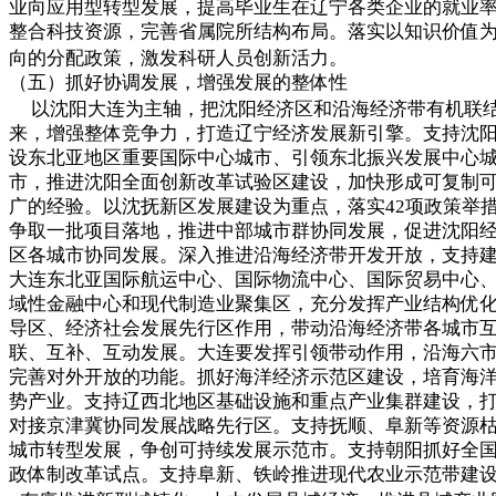
业向应用型转型发展，提高毕业生在辽宁各类企业的就业
整合科技资源，完善省属院所结构布局。落实以知识价值
向的分配政策，激发科研人员创新活力。
（五）抓好协调发展，增强发展的整体性
以沈阳大连为主轴，把沈阳经济区和沿海经济带有机联
来，增强整体竞争力，打造辽宁经济发展新引擎。支持沈
设东北亚地区重要国际中心城市、引领东北振兴发展中心
市，推进沈阳全面创新改革试验区建设，加快形成可复制
广的经验。以沈抚新区发展建设为重点，落实42项政策举
争取一批项目落地，推进中部城市群协同发展，促进沈阳
区各城市协同发展。深入推进沿海经济带开发开放，支持
大连东北亚国际航运中心、国际物流中心、国际贸易中心
域性金融中心和现代制造业聚集区，充分发挥产业结构优
导区、经济社会发展先行区作用，带动沿海经济带各城市
联、互补、互动发展。大连要发挥引领带动作用，沿海六
完善对外开放的功能。抓好海洋经济示范区建设，培育海
势产业。支持辽西北地区基础设施和重点产业集群建设，
对接京津冀协同发展战略先行区。支持抚顺、阜新等资源
城市转型发展，争创可持续发展示范市。支持朝阳抓好全
政体制改革试点。支持阜新、铁岭推进现代农业示范带建