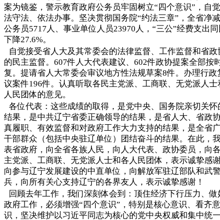
案为镜鉴，警示教育政府公务员牢固树立“四个意识”，自
法守法、依法办事。坚决贯彻国务院“约法三章”，全省净
公务员5717人、事业单位人员23970人，“三公”经费支出同
下降27.6%。
自觉接受省人大及其常委会的法律监督、工作监督和省政
的民主监督。607件人大代表建议、602件政协提案全部按
复。提请省人大常委会审议地方性法规草案8件。办理行政
议案件196件。认真听取各民主党派、工商联、无党派人士
人民团体的意见。
各位代表：这些成绩的取得，是党中央、国务院亲切关怀
结果，是中共辽宁省委正确领导的结果，是省人大、省政
真履职、有效监督和对政府工作大力支持的结果，是全省
干部群众（包括中央驻辽单位）团结奋斗的结果。在此，
表省政府，向全省各族人民，向人大代表、政协委员，向
主党派、工商联、无党派人士和各人民团体，表示诚挚感
向参与辽宁发展建设的中直单位，向解放军驻辽部队和武
兵，向所有关心支持辽宁的各界友人，表示诚挚感谢！
回顾去年工作，我们深刻体会到：顶住经济下行压力、做
政府工作，必须增强“四个意识”，特别是核心意识、看齐
识，坚决维护以习近平同志为核心的党中央权威和集中统