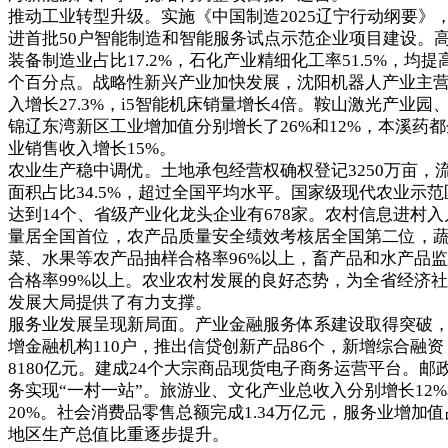
推动工业转型升级。实施《中国制造2025辽宁行动纲要》
进首批50户智能制造和智能服务试点示范企业项目建设。
装备制造业占比17.2%，石化产业精细化工率51.5%，均提
个百分点。战略性新兴产业加快发展，沈阳机器人产业主
入增长27.3%，i5智能机床销量增长4倍。鞍山激光产业园
锦辽东湾新区工业增加值分别增长了26%和12%，本溪药都
业销售收入增长15%。
农业生产稳中调优。土地承包经营权确权登记3250万亩，
面积占比34.5%，超过全国平均水平。国家级现代农业示范
达到14个、省级产业化龙头企业有678家。农村信息进村入
量居全国首位，农产品质量安全绩效考核居全国第二位，
菜、水果等农产品抽样合格率96%以上，畜产品和水产品
合格率99%以上。农业农村发展的良好态势，为全省经济
发展大局提供了有力支撑。
服务业发展呈现新局面。产业金融服务体系建设取得突破
增金融机构110户，推出信贷创新产品86个，新增综合融资
8180亿元。建成24个大宗商品现货电子商务运营平台。邮
务实现“一村一站”。旅游业、文化产业总收入分别增长12
20%。社会消费品零售总额完成1.34万亿元，服务业增加值
地区生产总值比重逐步提升。