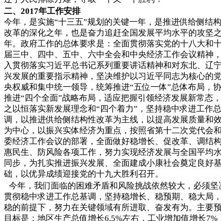
二、
2017
年工作安排
今年，是实施“十三五”规划的关键一年，是推进供给侧结
改革的深化之年，也是奋力追赶全国发展平均水平的攻坚
年。政府工作的总体要求是：全面贯彻落实党的十八大和
届三中、四中、五中、六中全会和中央经济工作会议精神
入贯彻落实习近平总书记系列重要讲话精神和对东北、辽
兴发展的重要指示精神，坚决维护以习近平同志为核心的
央权威和集中统一领导，统筹推进“五位一体”总体布局，
推进“四个全面”战略布局，适应把握引领经济发展新常态
之以恒落实新发展理念和“四个着力”，坚持稳中求进工作
调，以推进供给侧结构性改革为主线，以提高发展质量和
为中心，以振兴实体经济为重点，按照省第十二次党代会
委经济工作会议的部署，全面做好稳增长、促改革、调结
惠民生、防风险各项工作，努力实现经济发展与全国平均
同步，为扎实推进振兴发展、全面建成小康社会奠定良好
础，以优异成绩迎接党的十九大胜利召开。
今年，我们面临的困难矛盾和风险挑战依然较大，必须坚
贯彻稳中求进工作总基调，坚持稳增长、稳预期、稳大局
稳的前提下，努力在关键领域有所进取、奋发有为。主要
目标是：地区生产总值增长6.5%左右，工业增加值增长7%