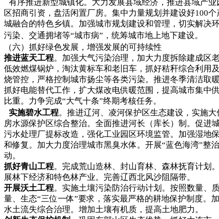
有序推进新型城镇化。大力发展县域经济，推进县域产业
区招商引资，盘活闲置厂房。集中力量规划并建设好100个
城融合的特色乡镇。加强城市规划建设和管理，切实解决
污染、交通拥堵等“城市病”，统筹城市地上地下建设。
（六）抓好绿色发展，增强发展的可持续性
推进蓝天工程
。加强大气污染治理，加大力度拆除建成区
低效燃煤锅炉，淘汰黄标车和老旧车，抓好秸秆综合利用
烧管控，严格控制城市扬尘等各类污染。推进冬季清洁取
抓好电能替代工作，扩大煤改电供暖范围，提高城市集中
比重。力争完成“大气十条”终期考核任务。
实施碧水工程
。推进辽河、凌河保护区生态建设，实施大
房水源保护区综合整治。全面推进河长（库长）制。促进
污水处理厂提标改造，强化工业园区环境监管。加强湿地
和修复。加大力度治理城市黑臭水体。开展“蓝色海湾”整
动。
抓好青山工程
。完成荒山造林、封山育林、森林抚育计划
展林下经济和特色林产业。完善辽西北风沙阻隔带。
开展沃土工程
。实施土壤污染防治行动计划。按照数量、
量、生态“三位一体”要求，落实最严格的耕地保护制度。
水土流失综合治理。增加土壤有机质，提高土地肥力。