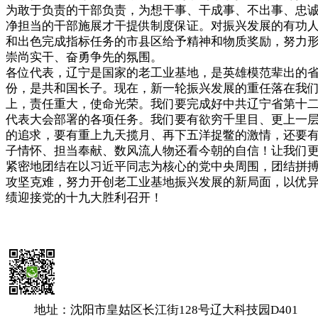
为敢于负责的干部负责，为想干事、干成事、不出事、忠
净担当的干部施展才干提供制度保证。对振兴发展的有功
和出色完成指标任务的市县区给予精神和物质奖励，努力
崇尚实干、奋勇争先的氛围。
各位代表，辽宁是国家的老工业基地，是英雄模范辈出的
份，是共和国长子。现在，新一轮振兴发展的重任落在我
上，责任重大，使命光荣。我们要完成好中共辽宁省第十
代表大会部署的各项任务。我们要有欲穷千里目、更上一
的追求，要有重上九天揽月、再下五洋捉鳖的激情，还要
子情怀、担当奉献、数风流人物还看今朝的自信！让我们
紧密地团结在以习近平同志为核心的党中央周围，团结拼
攻坚克难，努力开创老工业基地振兴发展的新局面，以优
绩迎接党的十九大胜利召开！
地址：沈阳市皇姑区长江街128号辽大科技园D401