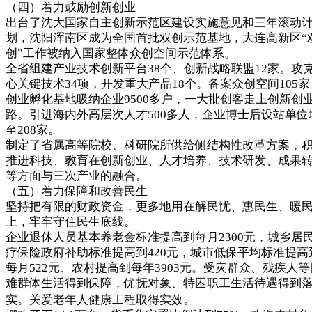
（四）着力鼓励创新创业
出台了沈大国家自主创新示范区建设实施意见和三年滚动
划，沈阳浑南区成为全国首批双创示范基地，大连高新区“
创”工作被纳入国家整体众创空间示范体系。
全省组建产业技术创新平台38个、创新战略联盟12家。攻
心关键技术34项，开发重大产品18个。备案众创空间105家
创业孵化基地吸纳企业9500多户，一大批创客走上创新创
路。引进海内外高层次人才500多人，企业博士后设站单位
至208家。
制定了省属高等院校、科研院所供给侧结构性改革方案，
推进科技、教育在创新创业、人才培养、技术研发、成果
等方面与三次产业的融合。
（五）着力保障和改善民生
坚持把有限的财政资金，更多地用在解民忧、惠民生、暖
上，牢牢守住民生底线。
企业退休人员基本养老金标准提高到每月2300元，城乡居
疗保险政府补助标准提高到420元，城市低保平均标准提高
每月522元、农村提高到每年3903元。受灾群众、残疾人等
难群体生活得到保障，优抚对象、特困职工生活待遇得到
实。关爱老年人健康工程取得实效。