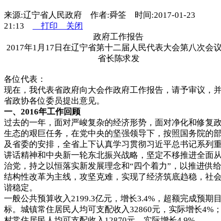
来源:辽宁省人民政府 作者:舜筌 时间:2017-01-23
21:13
打印
关闭
政府工作报告
2017年1月17日在辽宁省第十二届人民代表大会第八次会
省长陈求发
各位代表：
现在，我代表省政府向大会作政府工作报告，请予审议，
省政协各位委员提出意见。
一、
2016
年工作回顾
过去的一年，面对严峻复杂的经济形势，面对净化和修复
生态的艰巨任务，在党中央的坚强领导下，按照国务院的
及省委的安排，全省上下认真学习贯彻习近平总书记系列
讲话精神和中央新一轮东北振兴战略，坚定不移推进全面
治党，持之以恒落实新发展理念和“四个着力”，以推进供
结构性改革为主线，攻坚克难，实现了经济筑底趋稳，社
谐稳定。
一般公共预算收入2199.3亿元，增长3.4%，超额完成预期
标。城镇常住居民人均可支配收入32860元，实际增长4%
村常住居民人均可支配收入12870元，实际增长4.9%。