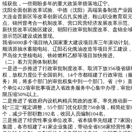
续获批，一些期盼多年的重大政策举措落地辽宁。
沈阳全面创新改革试验、中德（沈阳）高端装备制造产业
大连金普新区等改革创新试点扎实推进。鞍山职业教育双
点、锦州督考合一机制改革、营口民营经济发展改革示范
新扶贫改革试验区建设、朝阳行政审批制度改革、盘锦全
游示范区建设成效显现。
我省6000多个项目纳入国家重大建设项目库三年滚动计划
顺清原抽水蓄能电站、辽阳石化俄油改造等项目开工建设
芦岛徐大堡核电站、铁岭燃料乙醇等项目加快推进。
（二）着力完善体制机制
一是进一步推进了行政审批制度改革。取消下放356项省级
权，放权力度位于全国前列。14个市都组建了行政审批（
务）局，将多个部门的审批权集中到一个部门。省（中）直
个单位422项审批事项进入省政务服务中心集中办理，审批
限压缩50%以上。
二是推进了省政府内设机构精兵简政的改革。率先推动新
轮“三定”规定调整，55个部门优化职责750余项，精简处室8
个，减少干部职数192名，收回人员编制104名。
三是推进了经营性事业单位改革。省本级率先组建了7家国
集团，各市组建了41家企业集团，带动全省658家经营性事