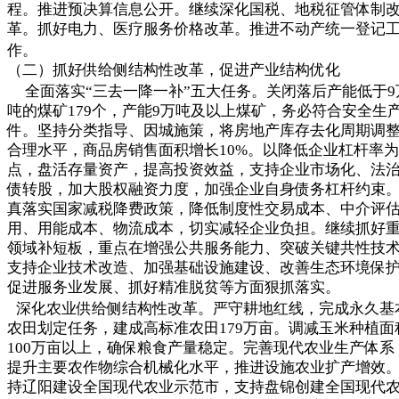
程。推进预决算信息公开。继续深化国税、地税征管体制
革。抓好电力、医疗服务价格改革。推进不动产统一登记
作。
（二）抓好供给侧结构性改革，促进产业结构优化
全面落实“三去一降一补”五大任务。关闭落后产能低于9
吨的煤矿179个，产能9万吨及以上煤矿，务必符合安全生
件。坚持分类指导、因城施策，将房地产库存去化周期调
合理水平，商品房销售面积增长10%。以降低企业杠杆率
点，盘活存量资产，提高投资效益，支持企业市场化、法
债转股，加大股权融资力度，加强企业自身债务杠杆约束
真落实国家减税降费政策，降低制度性交易成本、中介评
用、用能成本、物流成本，切实减轻企业负担。继续抓好
领域补短板，重点在增强公共服务能力、突破关键共性技
支持企业技术改造、加强基础设施建设、改善生态环境保
促进服务业发展、抓好精准脱贫等方面狠抓落实。
深化农业供给侧结构性改革。严守耕地红线，完成永久基
农田划定任务，建成高标准农田179万亩。调减玉米种植面
100万亩以上，确保粮食产量稳定。完善现代农业生产体系
提升主要农作物综合机械化水平，推进设施农业扩产增效
持辽阳建设全国现代农业示范市，支持盘锦创建全国现代