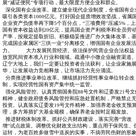
展“减证便民”专项行动，最大限度方便企业和群众。
深化国有企业改革。建立健全现代企业制度，全省国有企
吸引各类资本1000亿元。打好国企提质增效攻坚战，省属
企业资产负债率再下降5个百分点，“三项费用”压减5%，
国有资本收益达到20亿元，提高国企资产利税率和全员劳
产率，按规定提取折旧。积极稳妥推进厂办大集体改革，
完成国企家属区“三供一业”分离移交，增强国有企业发展
力。 大力发展民营经济。依法保护民营企业合法权益
放宽民间资本准入行业和领域。疏通中小微企业融资渠道
辽宁大地上，我们一定要让投资者合法获利，让企业家施
华，让发展动力竞相释放，让市场活力充分涌流。
分类推进事业单位改革。继续抓好经营性事业单位转企改
制，实现经营性国有资产集中统一监管。
强化风险管控。认真贯彻国务院88号文件和辽委发21号文
精神，健全政府债务风险管控和应急处置机制，严格禁止
投资。认真落实辽委发19号文件精神，加强养老金收支预
理，多方筹措扩大基金规模，确保养老金按时足额发放。
推进财税体制改革。抓好公共财政建设，落实完善“营改
增”试点政策。调整优化财政支出结构，重点用于保民生、
运转，为老百姓多做雪中送炭的实事，不搞劳民伤财的形