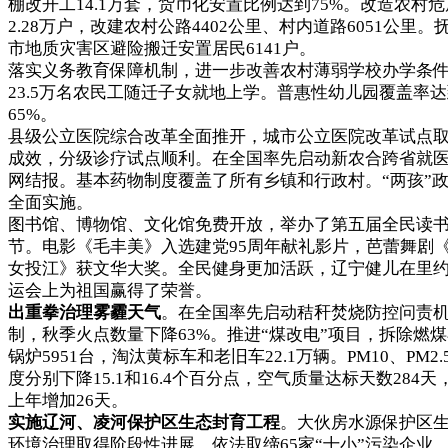
棚改开工14.1万套，货币化安置比例达到75%。改造农村危
2.28万户，改建农村公路4402公里、村内道路6051公里。
市地质灾害区避险搬迁安置居民6141户。
落实义务教育保障机制，进一步改善农村薄弱学校办学条
23.5万名农民工随迁子女就地上学。普惠性幼儿园覆盖率
65%。
县级公立医院综合改革全面推开，城市公立医院改革试点
成效，分级诊疗试点顺利。在全国率先启动新农合跨省就
网结报。基本药物制度覆盖了所有乡镇和行政村。“两孩”
全面实施。
图书馆、博物馆、文化馆免费开放，举办了第五届全民读
节。电影《毛丰美》入选建党95周年献礼影片，芭蕾舞剧
女投江》获文华大奖。全民健身更加活跃，辽宁健儿在里
运会上为祖国赢得了荣誉。
出重拳治理雾霾天气
。在全国率先启动秸秆焚烧防控问责
制，秋季火点数量下降63%。推进“煤改电”项目，拆除燃
锅炉5951台，淘汰黄标车和老旧车22.1万辆。PM10、PM2.
度分别下降15.1和16.4个百分点，空气质量达标天数284天
上年增加26天。
实施辽河、凌河保护区生态封育工程
。大伙房水源保护区
环境治理取得阶段性进展。依法取缔65家“十小”污染企业