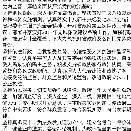
各单位党组织管党治党的主体责任。严肃党内政治生活，
党内监督，厚植全面从严治党的政治基础，
坚持廉政勤政，深入推进反腐倡廉。坚决贯彻中央八项规
神和省委实施细则。认真落实十八届中央纪委七次全会精
省纪委十二届二次全会精神，开好省政府第五次廉政工作
议，部署并落实好2017年党风廉政建设各项工作。加强行
督，推进审计全覆盖，下大力气抓好省政府及各部门党风
建设。
坚持依法行政，自觉接受监督。依法接受人大的法律监督
作监督，认真落实省人大及其常委会的各项决议决定。自
受人民政协的民主监督，积极支持省政协履行政治协商、
监督和参政议政职能。认真办理人大代表建议和政协提案
觉接受党的监督、群众监督和舆论监督。改进政府立法，
公正执法。
坚持为民服务，切实加强作风建设。政府工作人员要勤勉
业，加强调查研究，深入企业、深入一线，察民情、接地
解民忧，虚心听取群众意见，注重解决实际问题，使政府
符合中央要求，符合群众意愿，符合客观实际，符合发展
律。
坚持真抓实干，为振兴发展建功立业。建立督考合一评价
系，健全正向激励、容错纠错机制，为敢于担当的干部担