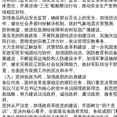
任和部门监管责任，强化安全生产监管，督促企业务必落
体责任，开展涉渔“三无”船舶整治行动，推动安全生产形
续稳定好转。
加强食品药品安全监管，确保群众舌尖上的安全。加强信
作，健全社会矛盾纠纷解决机制。抓好气象地震灾害预测
防和救援，推进应急测绘保障和农村应急广播建设。
落实党的民族政策，开展民族团结进步创建活动，实施兴
民行动。贯彻党的宗教工作方针，依法管理宗教事务。
大力支持驻辽解放军、武警部队改革和建设，进一步巩固
军政军民军地团结与协作。加强国防动员、国防教育和后
量建设，不断提高边海防和人防建设水平。加强军事设施
护。健全完善驻辽部队社会化保障能力。做好军队转业干
置，全面提升双拥工作的层次和水平。
（九）坚持执政为民，加强政府的自身建设
各位代表，面对改革发展稳定的艰巨任务，我们要坚决贯
实以习近平总书记为核心的党中央治国理政新理念、新思
新战略，努力建设法治政府、诚信政府、廉洁政府、服务
府。
坚持从严治党，加强政府系统党的建设。牢固树立“四个意
识”，坚决向核心看齐。全面落实省政府党组、各组成部门