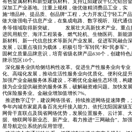
有色金属材料和新型建筑材料。支持辽阳建设千亿元铝合
深加工产业基地。注重上规模，做优做精消费品工业，实
施“增品种、提品质、创品牌”工程，大力开发辽宁轻工产
做大做强电子信息产业，在集成电路、数字视听、现代通
务等领域取得新突破。 发展壮大高新技术产业。重点
进民用航空、海洋工程装备、燃气轮机、生物医药、新能
新材料、新一代信息技术等新兴产业发展。促进军民融合
发展，以重点项目为载体，积极引导“军转民”和“民参军”
固树立质量品牌意识，培育省级名牌产品630个，创建特色
牌示范区10个。
深化服务业供给侧结构性改革。促进生产性服务业向专业
化、高端化发展，推动生活性服务业向优质化、便利化提
加强产业金融服务体系建设，不断优化金融生态环境，构
接为企业提供融资的服务体系，破解融资难问题。加快发
代保险服务业。金融业增加值增长7%。
推进数字辽宁，建设网络强省。持续推进网络提速降费，
争年内城市家庭具备百兆光纤接入能力。依托沈阳国家级
网骨干直联点及我省网络优势，发展位置服务、云计算、
据、物联网等新业态、新产业。着力推进“三网融合”。加
星导航定位系统的应用管理。