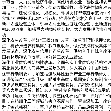
示范园。大力发展经济作物、高效特色农业、畜牧业和农
加工业，拉长产业链条，促进农民增收。强化农作物良种
与推广。建设标准化、规模化、环境友好型养殖示范场50
实施“互联网+现代农业”行动，推进信息进村入户工程。培
新型农业经营主体，引导农村土地适度规模经营，土地流
积2000万亩。加强重大动物疫病防控。大力发展现代海洋
场。
深化农村改革，抓好“三权分置”改革、确权登记和抵押贷
点，稳步推进农村集体产权制度改革。做好扶持村级集体
发展试点。深化农村信用社产权改革、供销合作社综合改
国有林场和农垦改革。搞好第三次农业普查。
深化工业供给侧结构性改革。全面落实工业供给侧结构性
实施意见和八大门类产业发展政策，深入实施《中国制造20
辽宁行动纲要》，加速推进战略性新兴产业三年行动计划
促进传统产业转型升级。瞄准中高端，巩固提升装备制造
加快发展航空装备、机器人及智能装备、高档数控机床、
等八大重点领域。推进100户智能制造和智能服务试点示范
业项目建设。围绕精细化，调整优化石化产业，抓好产业
目，在精细化工等领域与央企深度合作。聚焦深加工，改
升冶金及建材产业，重点发展精品板材、高品质特殊钢、