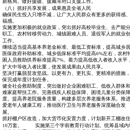
新格局。做好援疆、援藏等对口支援工作。
（八）抓好共享发展，成果惠及全省人民
确保民生投入只增不减，让广大人民群众有更多的获得感
福感。
实施更加积极的就业政策，突出抓好高校毕业生、去产能
职工、农村转移劳动力、城镇困难人员、退役军人的就业
工作。
继续适当提高基本养老金标准、最低工资标准，提高城乡
医保政府补助标准。城乡低保标准平均提高6%左右，农村
困人员救助供养标准提高7%。着力提高低收入者收入水平
扩大中等收入者比重，使发展成果由人民共享。
坚决打赢脱贫攻坚战。以更有力、更扎实、更精准的措施
保完成年度计划任务。
健全社会救助制度，突出做好企业困难职工、低收入群体
难家庭帮扶工作。完善残疾人权益保障、困境儿童分类保
度。提高养老院服务质量，构建多层次养老服务体系。推
爱老年人健康工程，推动医疗卫生与养老服务深度融合发
展。
抓好棚户区改造，加大货币化安置力度，计划新开工棚改
10万套。 实施第三个学前教育行动计划。统筹县域内