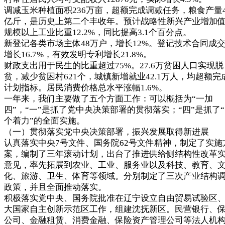
调减玉米种植面积236万亩，超额完成调减任务，粮食产量4
亿斤，是历史上第二个丰收年。预计战略性新兴产业增加
规模以上工业比重12.2%，同比提高3.1个百分点。
新登记各类市场主体48万户，增长12%。登记技术合同成
增长16.7%，有效发明专利增长21.8%。
财政支出用于民生的比重超过75%。27.6万贫困人口实现脱
贫，减少贫困村621个，城镇新增就业42.1万人，均超额完
计划指标。居民消费价格总水平涨幅1.6%。
一年来，我们主要做了五个方面工作：可以概括为“一加
四”，“一”是抓了党中央决策部署的贯彻落实；“四”是抓了
个着力”的全面实施。
（一）贯彻落实党中央决策部署，振兴发展取得新进展
认真落实中央7号文件、国务院62号文件精神，制定了实施
案，编制了三年滚动计划，出台了推进供给侧结构性改革
意见，率先拓展到农业、工业、服务业以及科技、教育、
化、旅游、卫生、体育等领域。分别制定了三次产业结构
政策，并且全面推动落实。
积极落实党中央、国务院批准在辽宁设立自由贸易试验区
大国家自主创新示范区工作，组建沈抚新区。民营银行、
公司、金融租赁、消费金融、保险资产管理公司等法人机