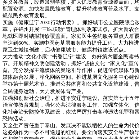
乡义务教育，改造薄弱学校，扩大优质教育资源覆盖面，
配置资源。加快发展民族教育，提升特殊教育普及水平。
规范民办教育发展。
实施《健康辽宁2030行动纲要》。抓好城市公立医院综合
革，在锦州开展“三医联动”管理体制改革试点。扩大新农
地就医即时结报转诊覆盖面。家庭医生签约服务重点人群
率达到60%。实施中医药基层服务能力提升工程。大力推
家卫生城镇创建，启动健康城市、健康村镇建设试点。
大力推动“文化小康”“书香辽宁”建设，办好第六届全民读书
节。开展精神文明创建活动，抓好“诚信文化”“家文化”宣
育。充分发挥主流媒体的舆论引导作用，促进传统媒体与
媒体融合发展，净化网络空间。推进基层文化服务中心建
举办第十届艺术节。推进公共体育和公共文化设施建设，
全民健身运动，大力发展体育产业。
加强和创新社会治理，推进平安辽宁建设。落实第七个五
治宣传教育规划，强化公共法律服务工作。加强立体化、
化社会治安防控体系建设，依法严厉打击各种违法犯罪和
恐怖活动。
安全生产责任重于泰山。发展决不能以牺牲人的生命为代
这必须作为一条不可逾越的红线。要全面落实安全生产领