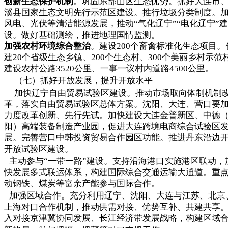
创新生态保护机制
。巩固东部山区生态优势。抓好大连市
溪县国家生态文明先行示范区建设。推行垃圾分类制度。
风电、光伏等清洁能源发展，推动“气化辽宁”“电化辽宁”建
设。做好基础测绘，推进地理国情监测。
加强农村环境综合整治
。建设200个畜禽标准化生态项目。
建20个省级生态乡镇、200个生态村、300个美丽乡村示范
建设农村公路3520公里、一事一议村内道路4500公里。
（七）抓好开放发展，提升开放水平
加快辽宁自由贸易试验区建设。推动市场取向体制机制
革，落实自由贸易试验区总体方案。沈阳、大连、营口要
力度改革创新、先行先试。加快建设大连金普新区、中德
阳）高端装备制造产业园，促进大连跨境电商综合试验区
展。完善营口中韩投资贸易合作园区功能。推进丹东沿边
开放试验区建设。
主动参与“一带一路”建设。支持沿海港口实施港区联动，
快发展多式联运体系，构建国际综合交通运输大通道。重
动钢铁、煤炭等富余产能参与国际合作。
加强区域合作。充分利用辽宁、沈阳、大连与江苏、北京
上海对口合作机制，推动供需对接、优势互补、共建共享
入对接京津冀协同发展、长江经济带发展战略，构建区域