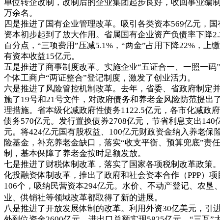
单位转企改制，改制后的企业集团起步良好，收回事业编制1
万余名。
四是推进了国有企业管理改革。吸引各类资本569亿元，国
资本初步起到了放大作用。省属国有企业资产负债率下降2.
百分点，“三项费用”压减5.1%，“两金”占用下降22%，上
有资本收益15亿元。
五是推进了商事制度改革。实施企业“五证合一、一照一码
个体工商户“两证整合”登记制度，激发了创业活力。
六是推进了风险管控机制改革。去年，省委、省政府制定
施了19号和21号文件，对政府债务和养老金风险防范提出
理措施。省本级化减政府性债务1122.5亿元，各市化减政
债务570亿元。发行置换债券2708亿元，节省利息支出140
元。将424亿元国有股权益、100亿元财政资金纳入养老保
险基金，补充养老金缺口，落实“收支平衡、预算兜底”责
制，基本保障了养老金按时足额发放。
七是推进了财税体制改革，落实了国家各项税制改革政策
化投融资体制改革，推出了政府和社会资本合作（PPP）项
106个，吸纳民营资本294亿元。水价、不动产登记、农垦
业、供销社等领域改革都取得了新的进展。
八是推进了开放发展体制的改革。利用外资30亿美元，引
外到位资金2600亿元。进出口总额实现5825亿元。“三互”