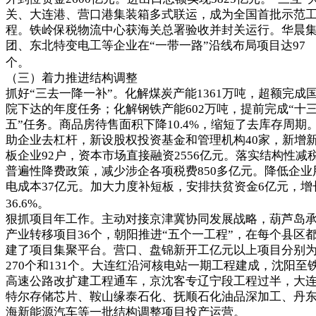
关、大连港、营口港集装箱多式联运，成为全国首批示范
程。铁岭保税物流中心获海关总署验收并封关运行。华晨
团、东北特变电工等企业在“一带一路”沿线布局项目达97
个。
（三）着力推进结构调整
抓好“三去一降一补”。化解煤炭产能1361万吨，超额完成
院下达的年度任务；化解钢铁产能602万吨，提前完成“十
五”任务。商品房待售面积下降10.4%，缩短了去库存周期
助企业去杠杆，新设股权投资基金和管理机构40家，新增
板企业92户，资本市场直接融资2556亿元。落实结构性减
普遍性降费政策，减少涉企各项税费850多亿元。降低企业
电成本37亿元。加大力度补短板，安排扶贫资金6亿元，增
36.6%。
狠抓项目年工作。主动对接京津冀协同发展战略，葫芦岛
产业转移项目36个，朝阳推进“五个一工程”，在每个县区
建了项目集聚平台。营口、盘锦新开工亿元以上项目分别
270个和131个。大连红沿河核电站一期工程建成，沈阳至
高速公路改扩建工程通车，京沈客专辽宁段工程过半，大
特尔存储芯片、鞍山缘泰石化、抚顺石化油品深加工、丹
海新能源汽车等一批结构调整项目投产运营。