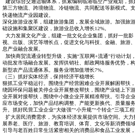
建设综合交通运输体系，抓紧编制临港临空产业规划，抓
第三方物流、跨境物流、冷链物流、共同配送等新模式。
快递物流产业园建设。
深化旅游业改革，组建旅游集团，发展全域旅游。加强旅
础设施和集聚区建设，旅游业总收入增长12%。
大力发展文化产业，组建一批文化企业集团，抓好一批影
视、出版、演艺等增长点，促进文化与科技、金融、旅游
息产业融合发展。
加快商贸流通业转型升级，实施“互联网+流通”行动计划
动批发市场融合发展。发挥供销社、邮政网络服务优势，
新型农产品流通体系。服务业增加值增长7%。
（三）抓好实体经济，保持经济平稳增长
狠抓工业平稳运行。围绕生产经营困难企业开展解困帮扶
绕因环保问题被关停企业开展整改帮扶，围绕产业链上下
业开展对接帮扶，围绕中小微企业开展精准帮扶。引导企
应市场变化，加快产品结构调整、产能更新换代、质量服
升。抓好民营工业企业“大做强”“小升规”“个转企”三项工
扩大居民消费需求，为实体经济发展提供市场空间。大力
展养老、医疗、旅游、教育培训、体育、文化等新消费领
引导与老百姓日常生活紧密相关的消费品和食品工业发展