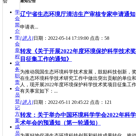
会
通知公告
学
辽宁省生态环境厅清洁生产审核专家申请通知
会
简
申请表...
介
学
[进入]
日期：2022-05-14 17:19:00 点击：58
会
章
转发《关于开展2022年度环境保护科学技术
程
目征集工作的通知》
业
务
为推动我国生态环境科学技术发展，鼓励科技创新，
职
在生态环境科学技术研究工作中做出突出贡献的单位
责
人，现开展2022年度环境保护科学技术奖项目征集工
会
有关事宜如下：...
员
登
[进入]
日期：2022-05-11 20:45:22 点击：121
记
方
转发：关于举办中国环境科学学会2022年科
案
术年会的预通知（第一轮通知）
成
员
为更好地促进生态环境科技创新和科技成果转化，推