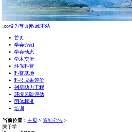
ico
设为首页
|
收藏本站
首页
学会介绍
学会动态
学术交流
环保科普
科普基地
科技成果评价
创新助力工程
环境风险评估
团体标准
培训
当前位置：
主页
>
通知公告
>
关于学