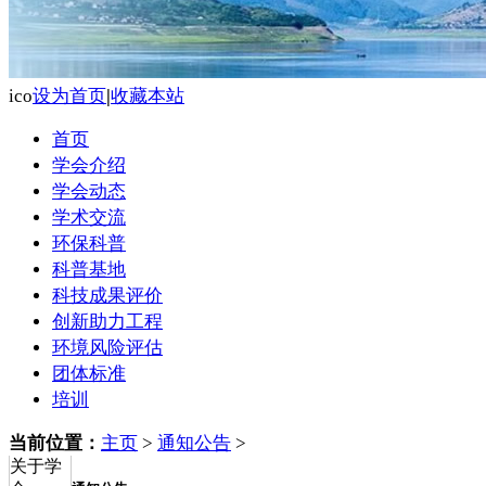
ico
设为首页
|
收藏本站
首页
学会介绍
学会动态
学术交流
环保科普
科普基地
科技成果评价
创新助力工程
环境风险评估
团体标准
培训
当前位置：
主页
>
通知公告
>
关于学