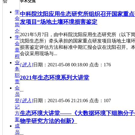
会
学术交流
学
中科院沈阳应用生态研究所组织召开国家重点
会
发项目“场地土壤环境损害鉴定
简
介
2021年5月7日，由中科院沈阳应用生态研究所（以下
学
沈阳生态所）牵头承担的国家重点研发项目场地土壤
会
损害鉴定评估方法和标准中期汇报会议在沈阳召开。
章
会议采用现场与...
程
业
[进入]
日期：2021-05-08 00:18:00 点击：176
务
职
2021年生态环境系列大讲堂
责
会
...
员
[进入]
日期：2021-05-06 21:21:06 点击：107
登
记
生态环境大讲堂——《大数据环境下细胞分子
方
案
物学研究方法的创新》
成
员
...