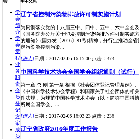
会
学术交流
学
辽宁省控制污染物排放许可制实施计划
会
简
为贯彻落实党的十八届三中、四中、五中、六中全会
介
《国务院办公厅关于印发控制污染物排放许可制实施
学
的通知》(国办发〔2016〕81号)精神，分行业推动全省
会
定污染源控制污染...
章
程
[进入]
日期：2017-02-05 16:15:00 点击：373
业
务
中国科学技术协会全国学会组织通则（试行）
职
责
第一章 总 则 第一条 根据《社会团体登记管理条例》
会
《中国科学技术协会章程》和国家关于社会团体的相
员
件法规，为规范中国科学技术协会（以下简称中国科
登
所属全国学会、...
记
[进入]
日期：2017-02-05 16:03:23 点击：236
方
案
辽宁省政府2016年度工作报告
成
员